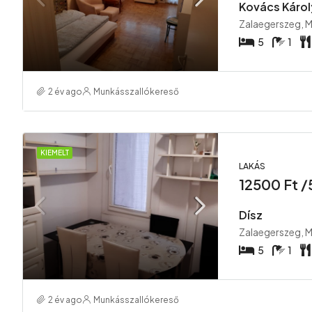
Kovács Károl
Zalaegerszeg, 
5
1
2 év ago
Munkásszallókereső
KIEMELT
LAKÁS
12500 Ft 
Dísz
Zalaegerszeg, 
5
1
2 év ago
Munkásszallókereső