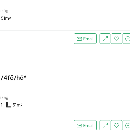
szág
51
m²
Email
 /4fő/hó*
szág
1
51
m²
Email