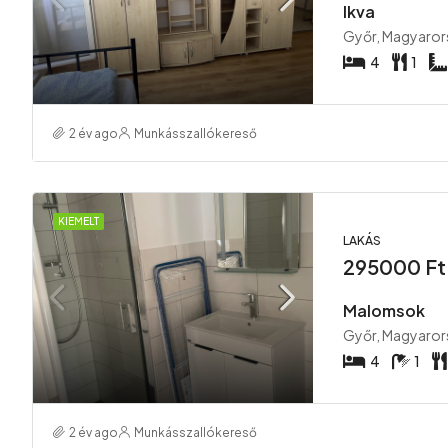
Ikva
Győr, Magyaror
4
1
2 év ago
Munkásszallókereső
KIEMELT
LAKÁS
295000 Ft
Malomsok
Győr, Magyaror
4
1
2 év ago
Munkásszallókereső