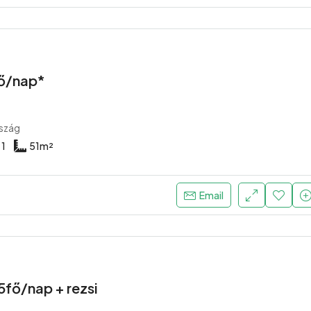
fő/nap*
szág
1
51
m²
Email
5fő/nap + rezsi