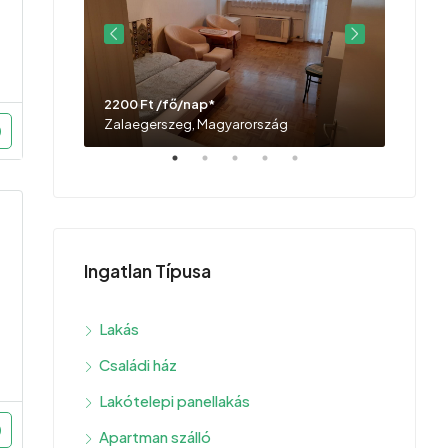
2200 Ft /fő/nap*
12500 
Zalaegerszeg, Magyarország
Zalaeg
Ingatlan Típusa
Lakás
Családi ház
Lakótelepi panellakás
Apartman szálló