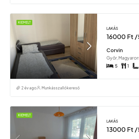
KIEMELT
LAKÁS
16000 Ft 
Corvin
Győr, Magyaror
5
1
2 év ago
Munkásszallókereső
KIEMELT
LAKÁS
13000 Ft 