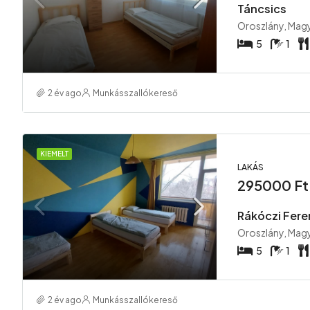
Táncsics
Oroszlány, Mag
5
1
2 év ago
Munkásszallókereső
KIEMELT
LAKÁS
295000 Ft
Rákóczi Fere
Oroszlány, Mag
5
1
2 év ago
Munkásszallókereső