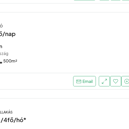
LÓ
fő/nap
n
szág
500
m²
Email
ELLAKÁS
 /4fő/hó*