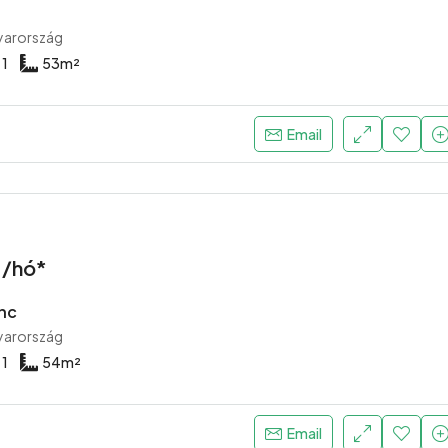
yarország
1
53
m²
Email
 /hó*
nc
yarország
1
54
m²
Email