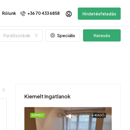
Rólunk
+36 70 433 6858
Hirdetésfeladás
Fürdőszobák
Speciális
Keresés
Kiemelt Ingatlanok
KIADÓ
KIEMELT
KIADÓ
KIEMEL