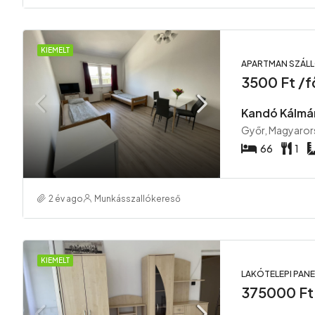
KIEMELT
APARTMAN SZÁL
3500 Ft /
Kandó Kálmá
Győr, Magyaror
66
1
2 év ago
Munkásszallókereső
KIEMELT
LAKÓTELEPI PAN
375000 Ft