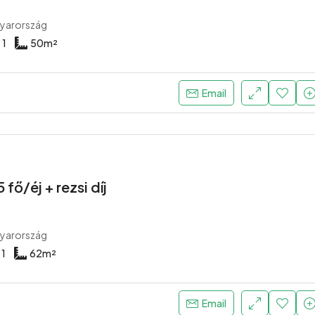
yarország
1
50
m²
Email
 fő/éj + rezsi díj
yarország
1
62
m²
Email