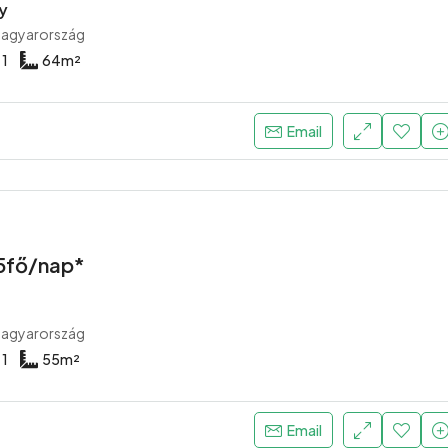
y
Magyarország
1
64
m²
14500 Ft /5 fő/éj + rezsi díj
Tatabánya, Magyarország
Email
/5fő/nap*
Magyarország
1
55
m²
Email