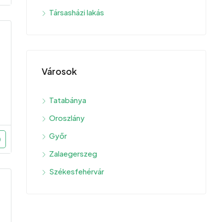
Társasházi lakás
Városok
Tatabánya
Oroszlány
Győr
Zalaegerszeg
Székesfehérvár