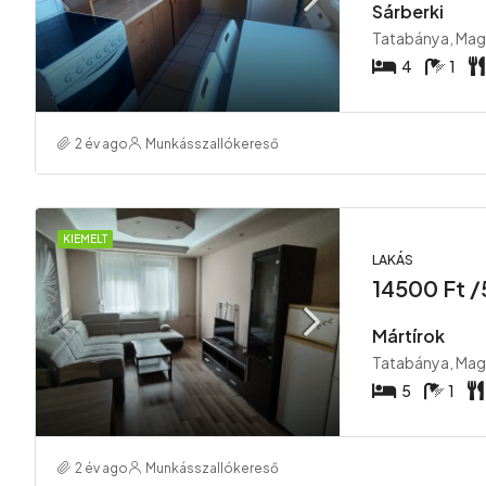
Sárberki
Tatabánya, Mag
4
1
2 év ago
Munkásszallókereső
KIEMELT
LAKÁS
14500 Ft /5
Mártírok
Tatabánya, Mag
5
1
2 év ago
Munkásszallókereső