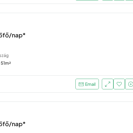
/5fő/nap*
szág
51
m²
Email
/5fő/nap*