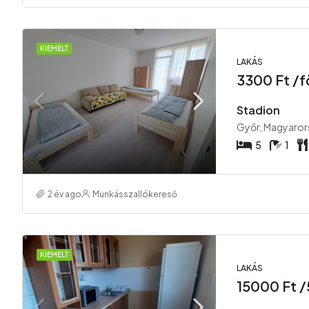
KIEMELT
LAKÁS
3300 Ft /
Stadion
Győr, Magyaror
5
1
2 év ago
Munkásszallókereső
KIEMELT
LAKÁS
15000 Ft /