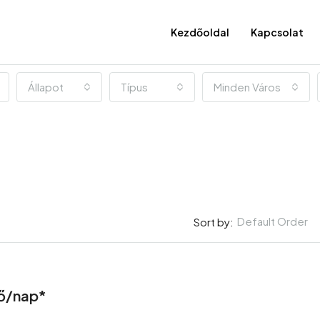
Kezdőoldal
Kapcsolat
Állapot
Típus
Minden Város
Default Order
Sort by:
KIEMELT
fő/nap*