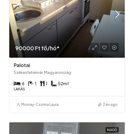
90000 Ft fő/hó*
Palotai
Székesfehérvár, Magyarország
6
1
1
52
m²
LAKÁS
Morvay-Csoma Laura
2 év ago
KIADÓ