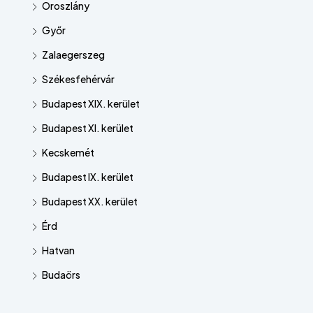
Oroszlány
Győr
Zalaegerszeg
Székesfehérvár
Budapest XIX. kerület
Budapest XI. kerület
Kecskemét
Budapest IX. kerület
Budapest XX. kerület
Érd
Hatvan
Budaörs