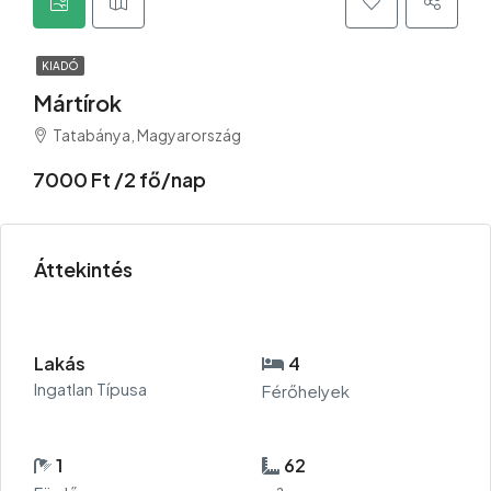
KIADÓ
Mártírok
Tatabánya, Magyarország
7000 Ft /2 fő/nap
Áttekintés
Lakás
4
Ingatlan Típusa
Férőhelyek
1
62