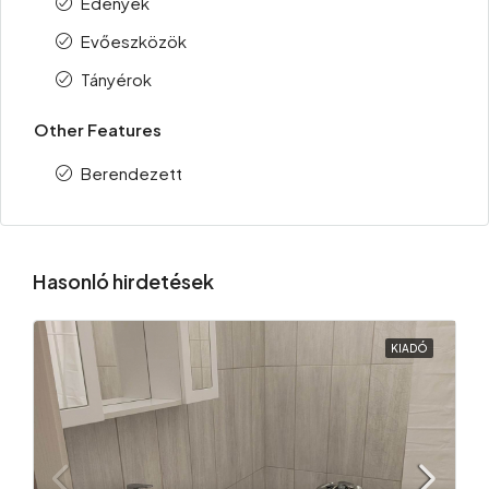
Edények
Evőeszközök
Tányérok
Other Features
Berendezett
Hasonló hirdetések
KIADÓ