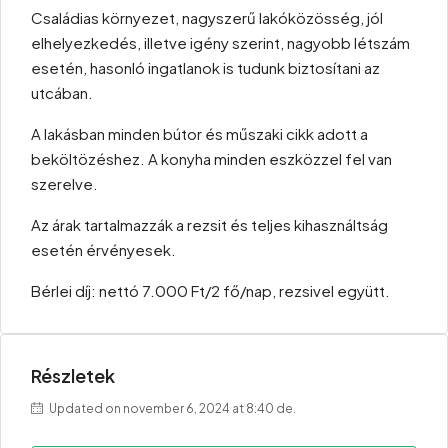
Családias környezet, nagyszerű lakóközösség, jól
elhelyezkedés, illetve igény szerint, nagyobb létszám
esetén, hasonló ingatlanok is tudunk biztosítani az
utcában.
A lakásban minden bútor és műszaki cikk adott a
beköltözéshez. A konyha minden eszközzel fel van
szerelve.
Az árak tartalmazzák a rezsit és teljes kihasználtság
esetén érvényesek.
Bérlei díj: nettó 7.000 Ft/2 fő/nap, rezsivel együtt.
Részletek
Updated on november 6, 2024 at 8:40 de.