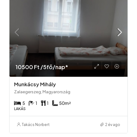
10500 Ft /5fő/nap*
Munkácsy Mihály
Zalaegerszeg, Magyarország
5
1
1
50
m²
LAKÁS
Takács Norbert
2 év ago