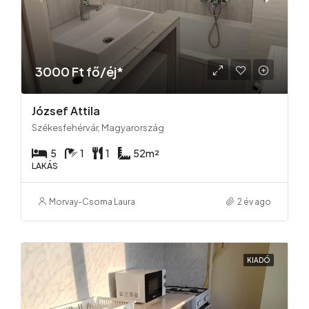
3000 Ft fő/éj*
József Attila
Székesfehérvár, Magyarország
5
1
1
52
m²
LAKÁS
Morvay-Csoma Laura
2 év ago
KIADÓ