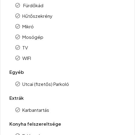
Fürdőkád
Hűtőszekrény
Mikró
Mosógép
TV
WIFI
Egyéb
Utcai (fizetős) Parkoló
Extrák
Karbantartás
Konyha felszereltsége