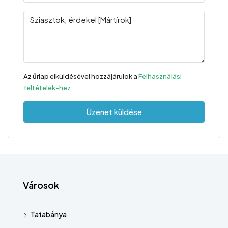
Az űrlap elküldésével hozzájárulok a
Felhasználási
feltételek-hez
Üzenet küldése
Városok
Tatabánya