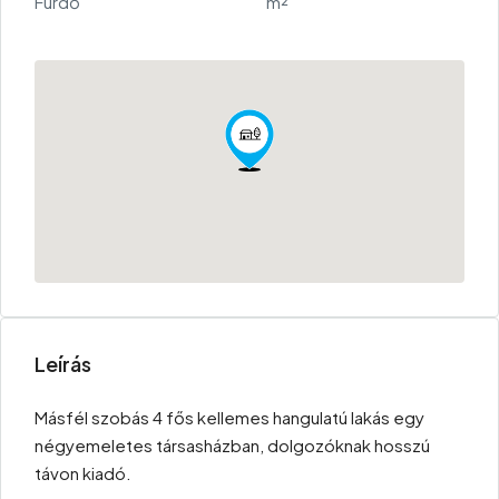
Fürdő
m²
Leírás
Másfél szobás 4 fős kellemes hangulatú lakás egy
négyemeletes társasházban, dolgozóknak hosszú
távon kiadó.