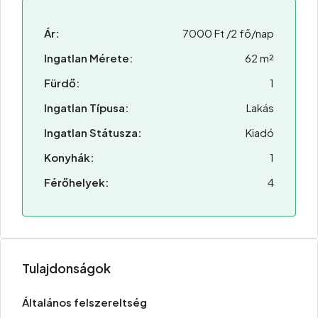
Ár:
7000 Ft /2 fő/nap
Ingatlan Mérete:
62 m²
Fürdő:
1
Ingatlan Típusa:
Lakás
Ingatlan Státusza:
Kiadó
Konyhák:
1
Férőhelyek:
4
Tulajdonságok
Általános felszereltség