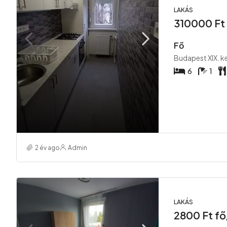
LAKÁS
310000 Ft 
Fő
Budapest XIX. k
6
1
2 év ago
Admin
LAKÁS
2800 Ft fő