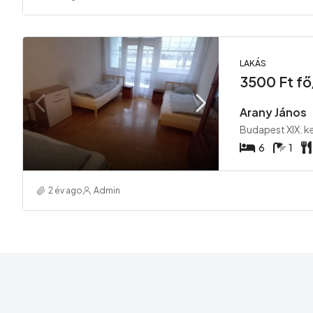
LAKÁS
3500 Ft fő
Arany János
Budapest XIX. k
6
1
2 év ago
Admin