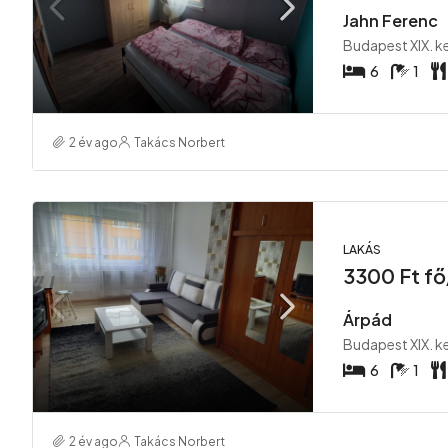
Jahn Ferenc
Budapest XIX. k
6
1
2 év ago
Takács Norbert
LAKÁS
3300 Ft fő
Árpád
Budapest XIX. k
6
1
2 év ago
Takács Norbert