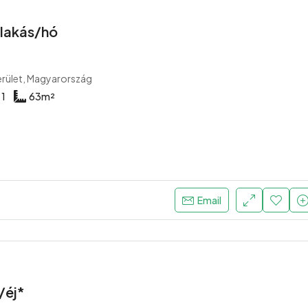
lakás/hó
14500 Ft /5 fő/éj + rezsi díj
erület, Magyarország
Tatabánya, Magyarország
1
63
m²
Email
/éj*