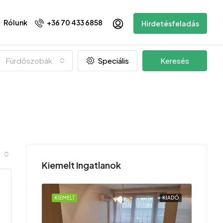
Rólunk
+36 70 433 6858
Hirdetésfeladás
Fürdőszobák
Speciális
Keresés
Kiemelt Ingatlanok
KIADÓ
KIEMELT
KIADÓ
KIEMEL