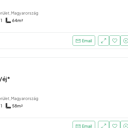
erület, Magyarország
1
64
m²
Email
/éj*
erület, Magyarország
1
58
m²
Email