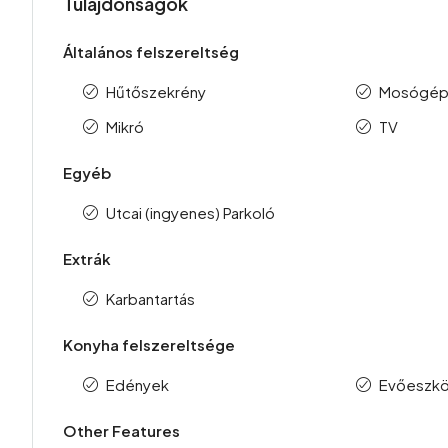
Tulajdonságok
Általános felszereltség
Hűtőszekrény
Mosógé
Mikró
TV
Egyéb
Utcai (ingyenes) Parkoló
Extrák
Karbantartás
Konyha felszereltsége
Edények
Evőeszk
Other Features