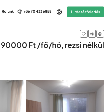
Rólunk
+36 70 433 6858
Hirdetésfeladás
90000 Ft /fő/hó, rezsi nélkül