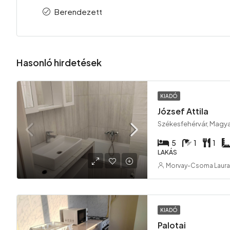
Berendezett
Hasonló hirdetések
KIADÓ
József Attila
Székesfehérvár, Magy
5
1
1
LAKÁS
Morvay-Csoma Laura
KIADÓ
Palotai