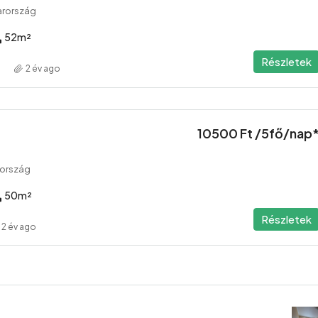
arország
52
m²
Részletek
2 év ago
10500 Ft /5fő/nap
rország
50
m²
Részletek
2 év ago