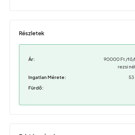
Részletek
Ár:
90000 Ft /fő/
rezsi né
Ingatlan Mérete:
53
Fürdő: