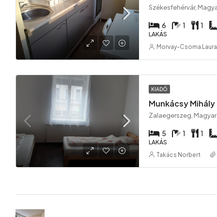
Székesfehérvár, Magy
6
1
1
LAKÁS
Morvay-Csoma Laura
KIADÓ
Munkácsy Mihály
Zalaegerszeg, Magya
5
1
1
LAKÁS
Takács Norbert