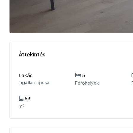
Áttekintés
Lakás
5
Ingatlan Típusa
Férőhelyek
53
m²