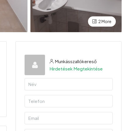
2 More
Munkásszallókereső
Hirdetések Megtekintése