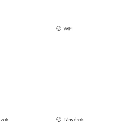
p
WIFI
özök
Tányérok