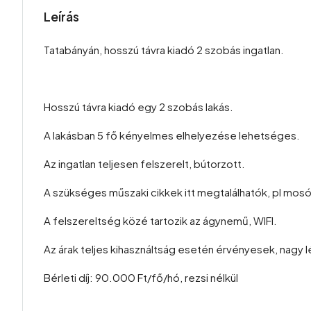
Leírás
Tatabányán, hosszú távra kiadó 2 szobás ingatlan.
Hosszú távra kiadó egy 2 szobás lakás.
A lakásban 5 fő kényelmes elhelyezése lehetséges.
Az ingatlan teljesen felszerelt, bútorzott.
A szükséges műszaki cikkek itt megtalálhatók, pl mosó
A felszereltség közé tartozik az ágynemű, WIFI.
Az árak teljes kihasználtság esetén érvényesek, nagy l
Bérleti díj: 90.000 Ft/fő/hó, rezsi nélkül