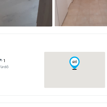
1
Fürdő