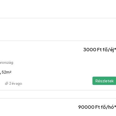
3000 Ft fő/éj
arország
52
m²
Részletek
2 év ago
90000 Ft fő/hó