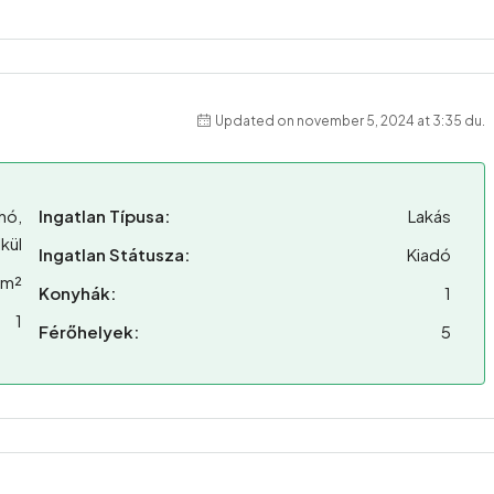
Updated on november 5, 2024 at 3:35 du.
hó,
Ingatlan Típusa:
Lakás
lkül
Ingatlan Státusza:
Kiadó
 m²
Konyhák:
1
1
Férőhelyek:
5