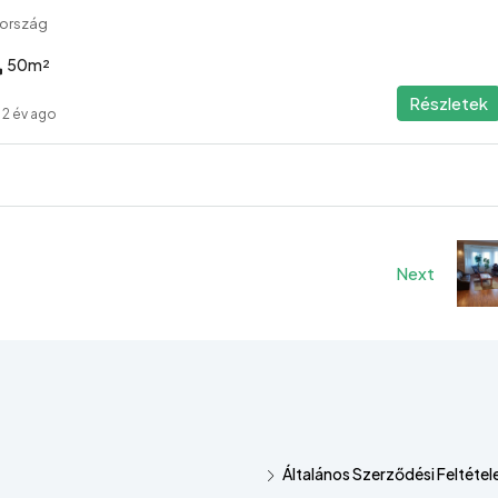
rország
50
m²
Részletek
2 év ago
Next
Általános Szerződési Feltétel