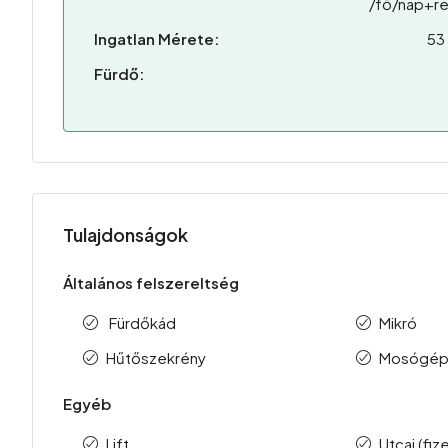
/fő/nap+re
Ingatlan Mérete:
53
Fürdő:
Tulajdonságok
Általános felszereltség
Fürdőkád
Mikró
Hűtőszekrény
Mosógé
Egyéb
Lift
Utcai (fiz