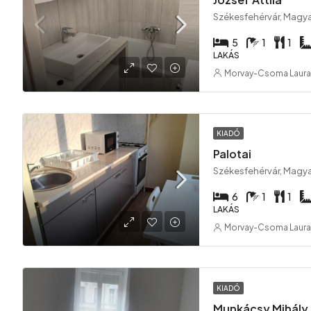
Székesfehérvár, Magy
5
1
1
LAKÁS
Morvay-Csoma Laura
KIADÓ
Palotai
Székesfehérvár, Magy
6
1
1
LAKÁS
Morvay-Csoma Laura
KIADÓ
Munkácsy Mihály