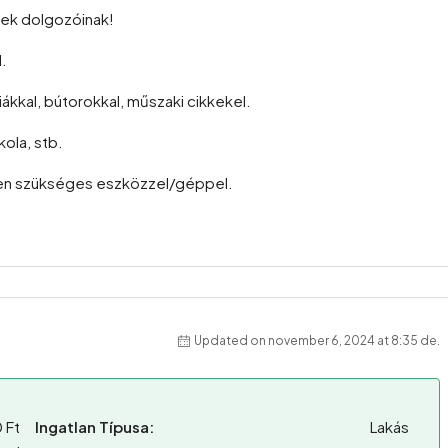
gek dolgozóinak!
.
liákkal, bútorokkal, műszaki cikkekel.
kola, stb.
inden szükséges eszközzel/géppel.
Updated on november 6, 2024 at 8:35 de.
 Ft
Ingatlan Típusa:
Lakás