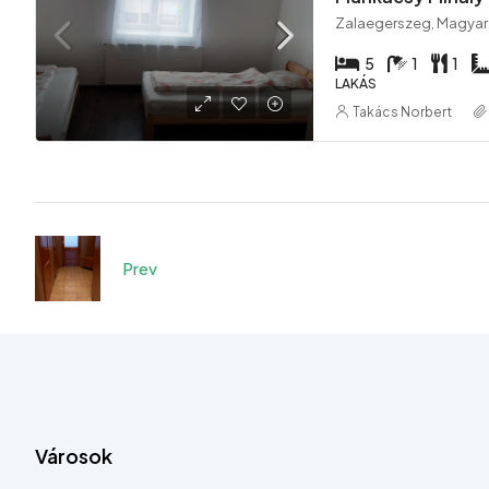
Zalaegerszeg, Magya
5
1
1
LAKÁS
Takács Norbert
Prev
Városok