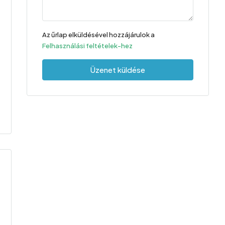
Az űrlap elküldésével hozzájárulok a
Felhasználási feltételek-hez
Üzenet küldése