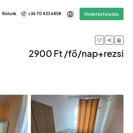
Rólunk
+36 70 433 6858
Hirdetésfeladás
2900 Ft /fő/nap+rezsi