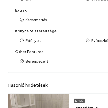
Extrák
Karbantartás
Konyha felszereltsége
Edények
Evőeszk
Other Features
Berendezett
Hasonló hirdetések
KIADÓ
József Attila