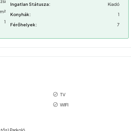
zsi
Ingatlan Státusza:
Kiadó
 m²
Konyhák:
1
1
Férőhelyek:
7
TV
p
WIFI
etős) Parkoló