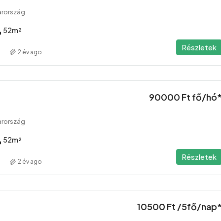
arország
52
m²
Részletek
2 év ago
90000 Ft fő/hó
arország
52
m²
Részletek
2 év ago
10500 Ft /5fő/nap