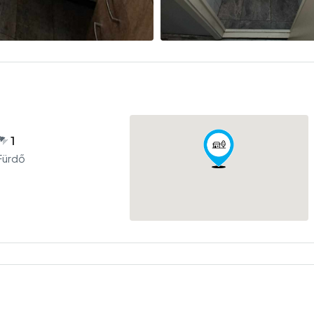
1
Fürdő