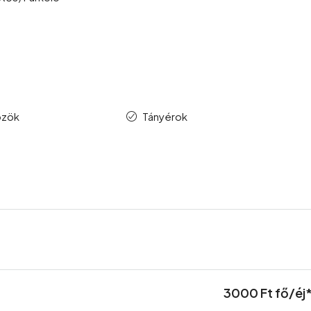
özök
Tányérok
3000 Ft fő/éj