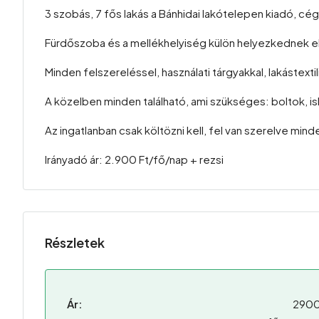
3 szobás, 7 fős lakás a Bánhidai lakótelepen kiadó, cé
Fürdőszoba és a mellékhelyiség külön helyezkednek el
Minden felszereléssel, használati tárgyakkal, lakástexti
A közelben minden található, ami szükséges: boltok, is
Az ingatlanban csak költözni kell, fel van szerelve m
Irányadó ár: 2.900 Ft/fő/nap + rezsi
Részletek
Ár:
2900