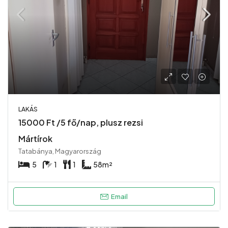
LAKÁS
15000 Ft /5 fő/nap, plusz rezsi
Mártírok
Tatabánya, Magyarország
5
1
1
58
m²
Email