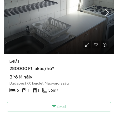
LAKÁS
280000 Ft lakás/hó*
Bíró Mihály
Budapest XX. kerület, Magyarország
6
1
1
56
m²
Email