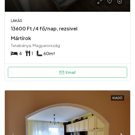
LAKÁS
13600 Ft /4 fő/nap, rezsivel
Mártírok
Tatabánya, Magyarország
4
1
60
m²
Email
KIADÓ