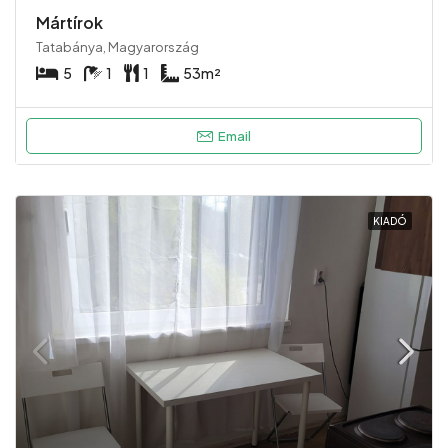
Mártírok
Tatabánya, Magyarország
5
1
1
53
m²
Email
KIADÓ