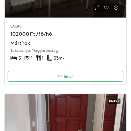
LAKÁS
102000 Ft /fő/hó
Mártírok
Tatabánya, Magyarország
5
1
1
53
m²
Email
KIADÓ