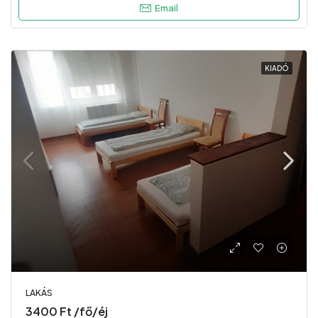
Email
KIADÓ
LAKÁS
3400 Ft /fő/éj