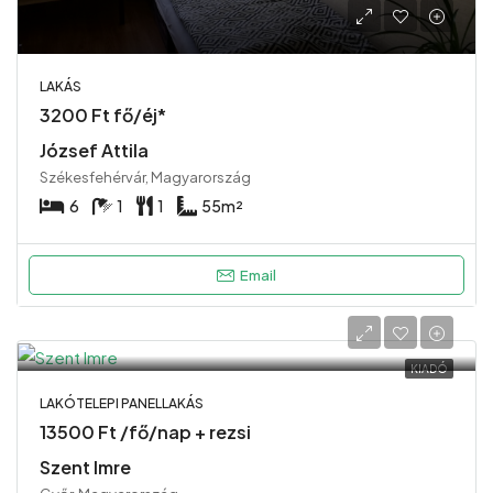
LAKÁS
3200 Ft fő/éj*
József Attila
Székesfehérvár, Magyarország
6
1
1
55
m²
Email
KIADÓ
LAKÓTELEPI PANELLAKÁS
13500 Ft /fő/nap + rezsi
Szent Imre