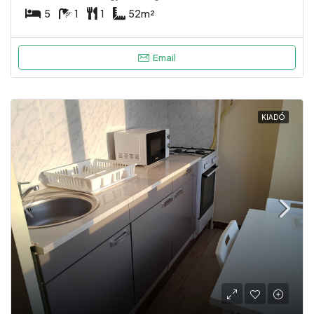
5
1
1
52
m²
Email
KIADÓ