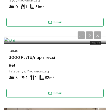
Győr, Magyarország
0
1
51
m²
Email
KIADÓ
LAKÁS
3000 Ft /fő/nap + rezsi
Réti
Tatabánya, Magyarország
6
1
1
53
m²
Email