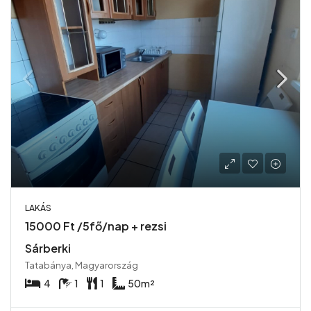
LAKÁS
15000 Ft /5fő/nap + rezsi
Sárberki
Tatabánya, Magyarország
4
1
1
50
m²