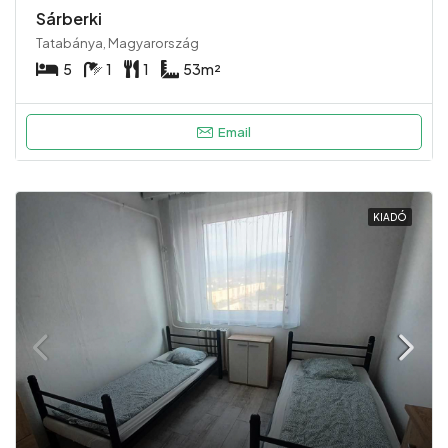
Sárberki
Tatabánya, Magyarország
5
1
1
53
m²
Email
KIADÓ