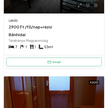
LAKÁS
2900 Ft /fő/nap+rezsi
Bánhidai
Tatabánya, Magyarország
7
1
1
53
m²
Email
KIADÓ