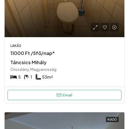
LAKÁS
11000 Ft /5fő/nap*
Táncsics Mihály
Oroszlány, Magyarország
5
1
53
m²
Email
KIADÓ