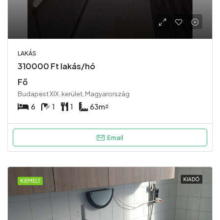
LAKÁS
310000 Ft lakás/hó
Fő
Budapest XIX. kerület, Magyarország
6
1
1
63
m²
Email
KIADÓ
KIEMELT