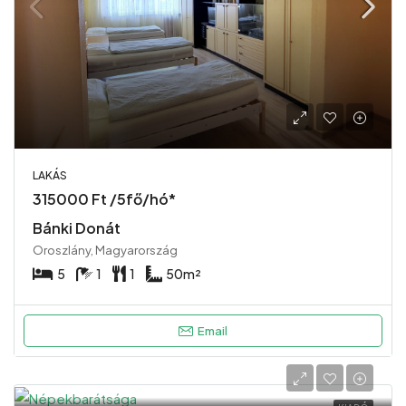
LAKÁS
315000 Ft /5fő/hó*
Bánki Donát
Oroszlány, Magyarország
5
1
1
50
m²
Email