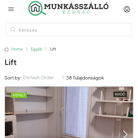
Home
Egyéb
Lift
Lift
Default Order
Sort by:
38 Tulajdonságok
KIADÓ
KIEMELT