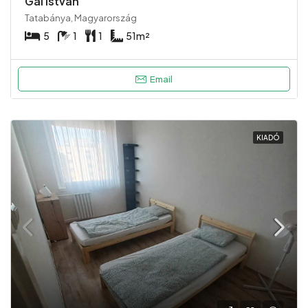
Gál István
Tatabánya, Magyarország
5
1
1
51
m²
Email
KIADÓ