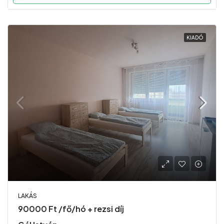
KIADÓ
LAKÁS
90000 Ft /fő/hó + rezsi díj