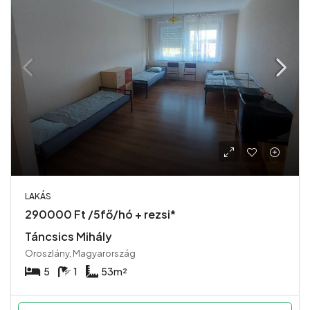
LAKÁS
290000 Ft /5fő/hó + rezsi*
Táncsics Mihály
Oroszlány, Magyarország
5
1
53
m²