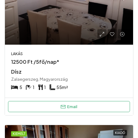
LAKÁS
12500 Ft /5fő/nap*
Dísz
Zalaegerszeg, Magyarország
5
1
1
55
m²
Email
KIADÓ
KIEMELT