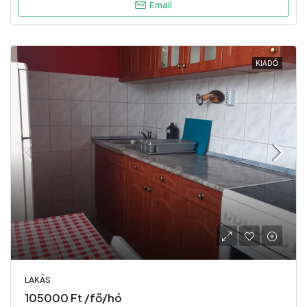
Email
KIADÓ
LAKÁS
105000 Ft /fő/hó