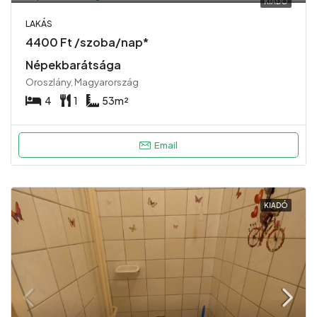
KIADÓ
LAKÁS
4400 Ft /szoba/nap*
Népekbarátsága
Oroszlány, Magyarország
4
1
53
m²
Email
KIADÓ