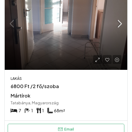
LAKÁS
6800 Ft /2 fő/szoba
Mártírok
Tatabánya, Magyarország
7
1
1
68
m²
Email