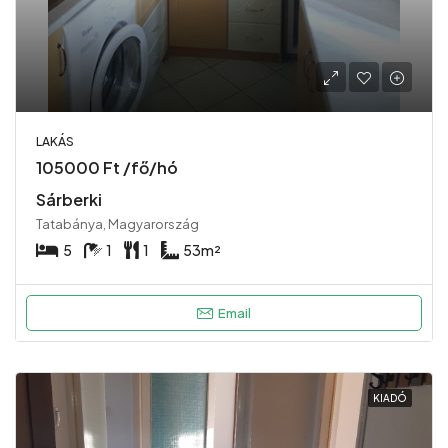
LAKÁS
105000 Ft /fő/hó
Sárberki
Tatabánya, Magyarország
5
1
1
53
m²
Email
KIADÓ