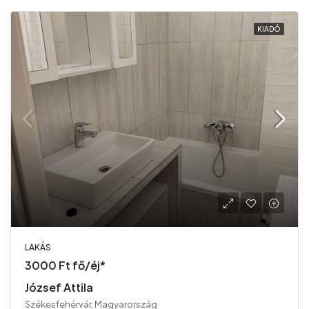
KIADÓ
LAKÁS
3000 Ft fő/éj*
József Attila
Székesfehérvár, Magyarország