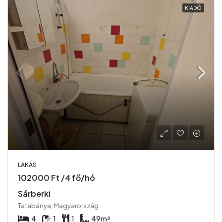
KIADÓ
LAKÁS
102000 Ft /4 fő/hó
Sárberki
Tatabánya, Magyarország
4
1
1
49
m²