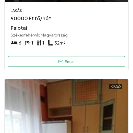
LAKÁS
90000 Ft fő/hó*
Palotai
Székesfehérvár, Magyarország
6
1
1
52
m²
Email
KIADÓ