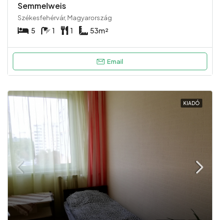
Semmelweis
Székesfehérvár, Magyarország
5
1
1
53
m²
Email
KIADÓ