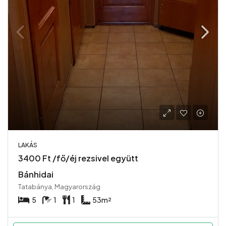
LAKÁS
3400 Ft /fő/éj rezsivel együtt
Bánhidai
Tatabánya, Magyarország
5
1
1
53
m²