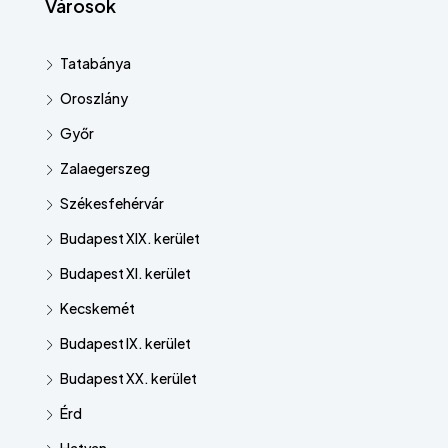
Városok
Tatabánya
Oroszlány
Győr
Zalaegerszeg
Székesfehérvár
Budapest XIX. kerület
Budapest XI. kerület
Kecskemét
Budapest IX. kerület
Budapest XX. kerület
Érd
Hatvan