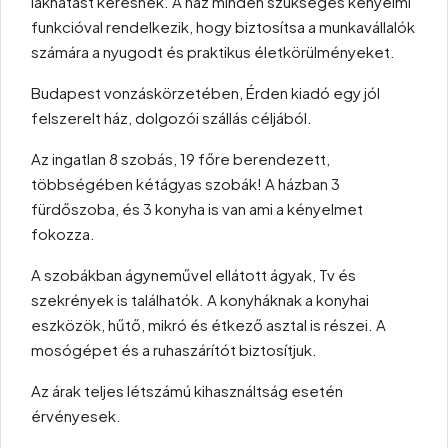
lakhatást keresnek. A ház minden szükséges kényelmi
funkcióval rendelkezik, hogy biztosítsa a munkavállalók
számára a nyugodt és praktikus életkörülményeket.
Budapest vonzáskörzetében, Érden kiadó egy jól
felszerelt ház, dolgozói szállás céljából.
Az ingatlan 8 szobás, 19 főre berendezett,
többségében kétágyas szobák! A házban 3
fürdőszoba, és 3 konyha is van ami a kényelmet
fokozza.
A szobákban ágyneművel ellátott ágyak, Tv és
szekrények is találhatók. A konyháknak a konyhai
eszközök, hűtő, mikró és étkező asztal is részei. A
mosógépet és a ruhaszárítót biztosítjuk.
Az árak teljes létszámú kihasználtság esetén
érvényesek.