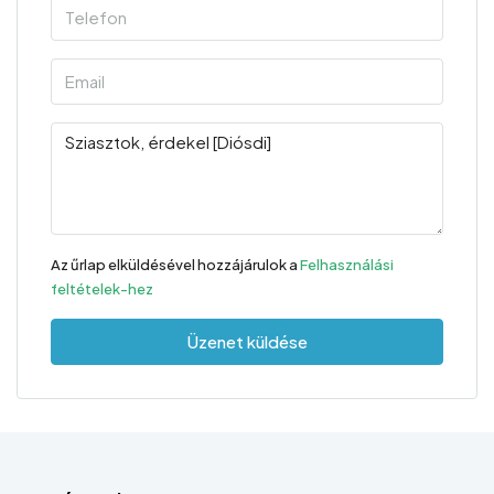
Az űrlap elküldésével hozzájárulok a
Felhasználási
feltételek-hez
Üzenet küldése