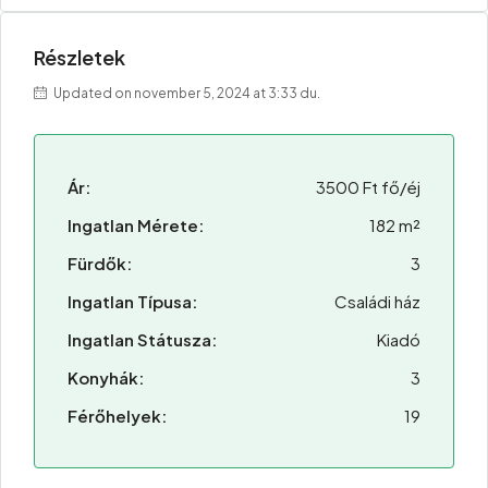
Részletek
Updated on november 5, 2024 at 3:33 du.
Ár:
3500 Ft fő/éj
Ingatlan Mérete:
182 m²
Fürdők:
3
Ingatlan Típusa:
Családi ház
Ingatlan Státusza:
Kiadó
Konyhák:
3
Férőhelyek:
19