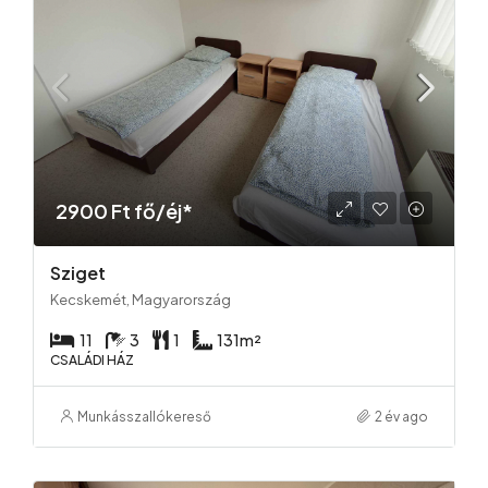
2900 Ft fő/éj*
Sziget
Kecskemét, Magyarország
11
3
1
131
m²
CSALÁDI HÁZ
Munkásszallókereső
2 év ago