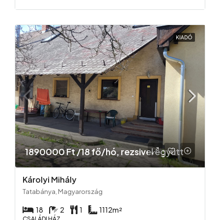
KIADÓ
1890000 Ft /18 fő/hó, rezsivel együtt
Károlyi Mihály
Tatabánya, Magyarország
18
2
1
1112
m²
CSALÁDI HÁZ