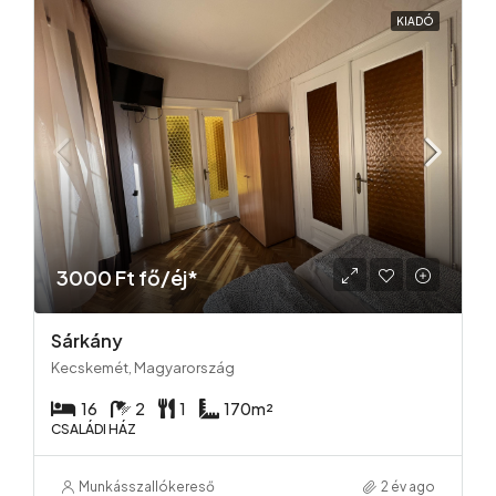
KIADÓ
3000 Ft fő/éj*
Sárkány
Kecskemét, Magyarország
16
2
1
170
m²
CSALÁDI HÁZ
Munkásszallókereső
2 év ago