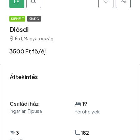
KIEMELT
KIADÓ
Diósdi
Érd, Magyarország
3500 Ft fő/éj
Áttekintés
Családi ház
19
Ingatlan Típusa
Férőhelyek
3
182