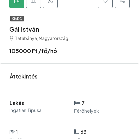
KIADÓ
Gál István
Tatabánya, Magyarország
105000 Ft /fő/hó
Áttekintés
Lakás
7
Ingatlan Típusa
Férőhelyek
1
63