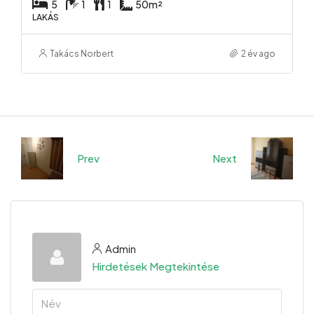
5
1
1
50
m²
LAKÁS
Takács Norbert
2 év ago
Prev
Next
Admin
Hirdetések Megtekintése