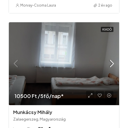
Morvay-Csoma Laura
2 év ago
KIADÓ
10500 Ft /5fő/nap*
Munkácsy Mihály
Zalaegerszeg, Magyarország