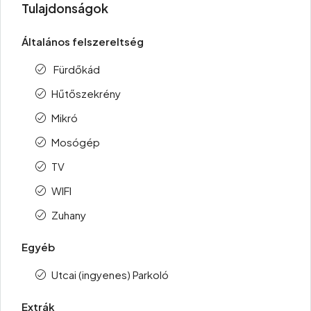
Tulajdonságok
Általános felszereltség
Fürdőkád
Hűtőszekrény
Mikró
Mosógép
TV
WIFI
Zuhany
Egyéb
Utcai (ingyenes) Parkoló
Extrák