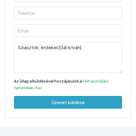
Az űrlap elküldésével hozzájárulok a
Felhasználási
feltételek-hez
Üzenet küldése