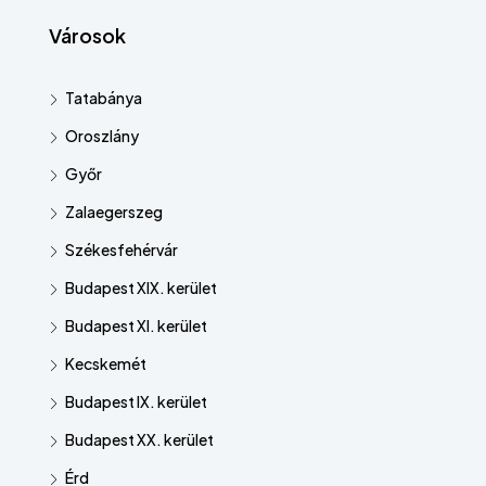
Városok
Tatabánya
Oroszlány
Győr
Zalaegerszeg
Székesfehérvár
Budapest XIX. kerület
Budapest XI. kerület
Kecskemét
Budapest IX. kerület
Budapest XX. kerület
Érd