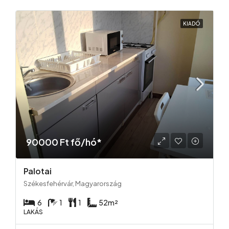
KIADÓ
90000 Ft fő/hó*
Palotai
Székesfehérvár, Magyarország
6
1
1
52
m²
LAKÁS