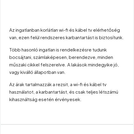
Az ingatlanban korlátlan wi-fi és kábel tv elérhetőség
van, ezen felül rendszeres karbantartást is biztosítunk.
Több hasonló ingatlan is rendelkezésre tudunk
bocsájtani, számlaképesen, berendezve, minden
műszaki cikkel felszerelve. A lakások mindegyike jó,
vagy kiválló állapotban van.
Az árak tartalmazzák a rezsit, a wi-fi és kábel tv
használatot, a karbantartást, és csak teljes létszámú
kihasználtság esetén érvényesek.