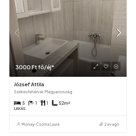
3000 Ft fő/éj*
József Attila
Székesfehérvár, Magyarország
5
1
1
52
m²
LAKÁS
Morvay-Csoma Laura
2 év ago