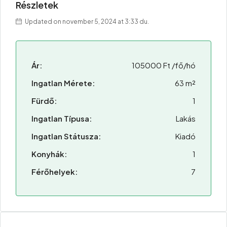
Részletek
Updated on november 5, 2024 at 3:33 du.
Ár:
105000 Ft /fő/hó
Ingatlan Mérete:
63 m²
Fürdő:
1
Ingatlan Típusa:
Lakás
Ingatlan Státusza:
Kiadó
Konyhák:
1
Férőhelyek:
7