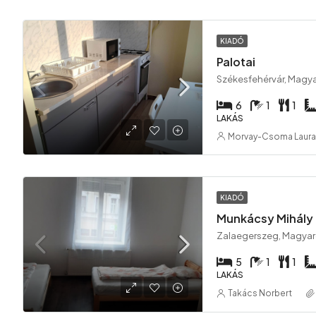
KIADÓ
Palotai
Székesfehérvár, Magy
6
1
1
LAKÁS
Morvay-Csoma Laura
KIADÓ
Munkácsy Mihály
Zalaegerszeg, Magya
5
1
1
LAKÁS
Takács Norbert