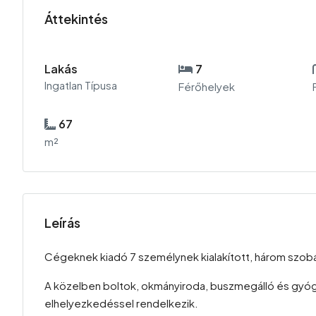
Áttekintés
Lakás
7
Ingatlan Típusa
Férőhelyek
67
m²
Leírás
Cégeknek kiadó 7 személynek kialakított, három szobás
A közelben boltok, okmányiroda, buszmegálló és gyógys
elhelyezkedéssel rendelkezik.