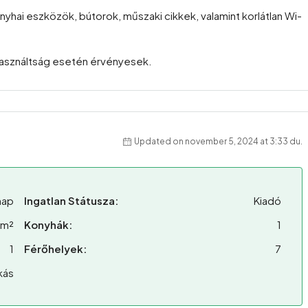
onyhai eszközök, bútorok, műszaki cikkek, valamint korlátlan Wi-
kihasználtság esetén érvényesek.
Updated on november 5, 2024 at 3:33 du.
nap
Ingatlan Státusza:
Kiadó
 m²
Konyhák:
1
1
Férőhelyek:
7
kás