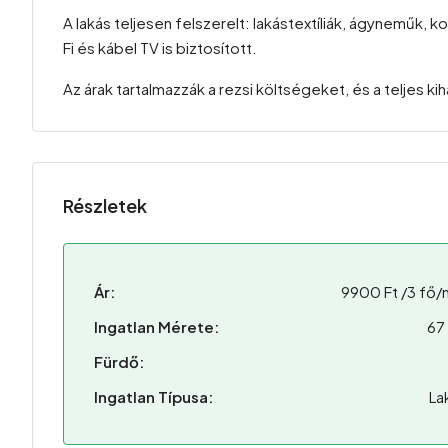
A lakás teljesen felszerelt: lakástextíliák, ágyneműk, k
Fi és kábel TV is biztosított.
Az árak tartalmazzák a rezsi költségeket, és a teljes 
Részletek
Ár:
9900 Ft /3 fő/
Ingatlan Mérete:
67
Fürdő:
Ingatlan Típusa:
La