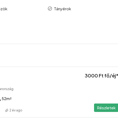
özök
Tányérok
3000 Ft fő/éj
arország
52
m²
Részletek
2 év ago