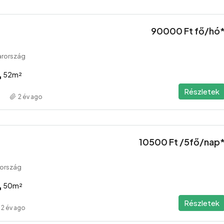
90000 Ft fő/hó
arország
52
m²
Részletek
2 év ago
10500 Ft /5fő/nap
rország
50
m²
Részletek
2 év ago