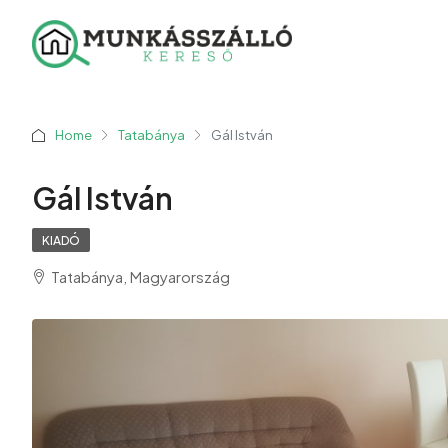
Home
Tatabánya
Gál István
Gál István
KIADÓ
Tatabánya, Magyarország