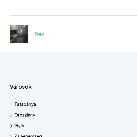
Prev
Városok
Tatabánya
Oroszlány
Győr
Zalaegerszeg