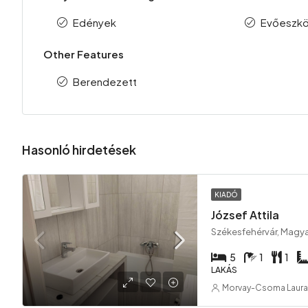
Edények
Evőeszk
Other Features
Berendezett
Hasonló hirdetések
KIADÓ
József Attila
Székesfehérvár, Magy
5
1
1
LAKÁS
Morvay-Csoma Laura