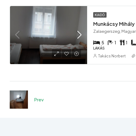
KIADÓ
Munkácsy Mihály
Zalaegerszeg, Magya
5
1
1
LAKÁS
Takács Norbert
Prev