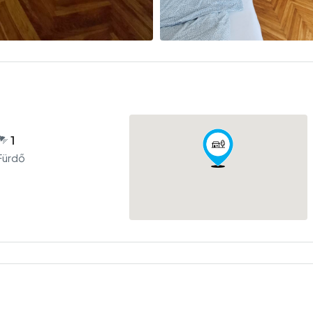
1
Fürdő