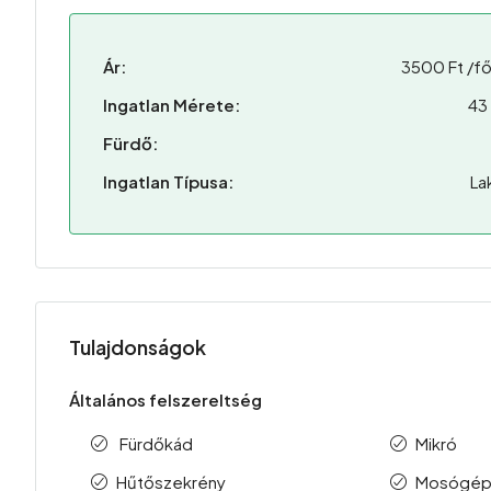
Ár:
3500 Ft /fő
Ingatlan Mérete:
43
Fürdő:
Ingatlan Típusa:
La
Tulajdonságok
Általános felszereltség
Fürdőkád
Mikró
Hűtőszekrény
Mosógé