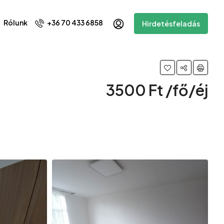
Rólunk
+36 70 433 6858
Hirdetésfeladás
3500 Ft /fő/éj