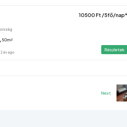
10500 Ft /5fő/nap
rország
50
m²
Részletek
2 év ago
Next