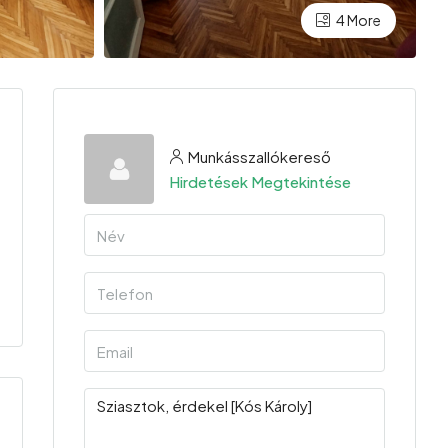
4 More
Munkásszallókereső
Hirdetések Megtekintése