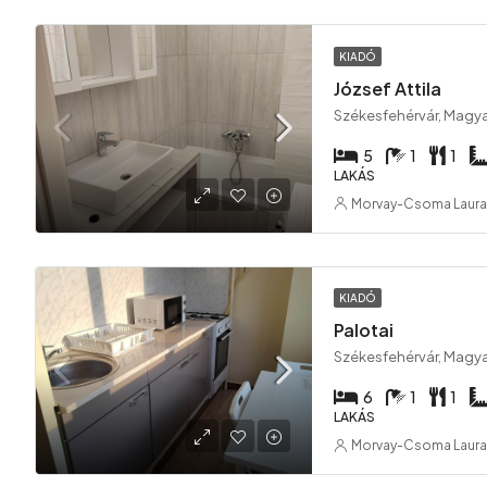
KIADÓ
József Attila
Székesfehérvár, Magy
5
1
1
LAKÁS
Morvay-Csoma Laura
KIADÓ
Palotai
Székesfehérvár, Magy
6
1
1
LAKÁS
Morvay-Csoma Laura