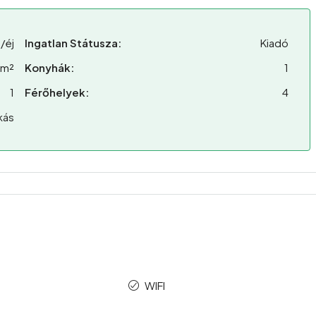
/éj
Ingatlan Státusza:
Kiadó
 m²
Konyhák:
1
1
Férőhelyek:
4
kás
WIFI
p