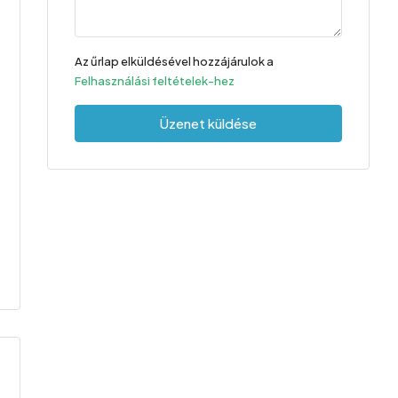
Az űrlap elküldésével hozzájárulok a
Felhasználási feltételek-hez
Üzenet küldése