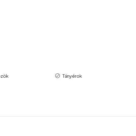
özök
Tányérok