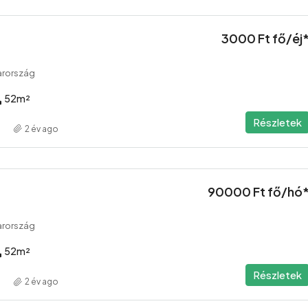
3000 Ft fő/éj
arország
52
m²
Részletek
2 év ago
90000 Ft fő/hó
arország
52
m²
Részletek
2 év ago