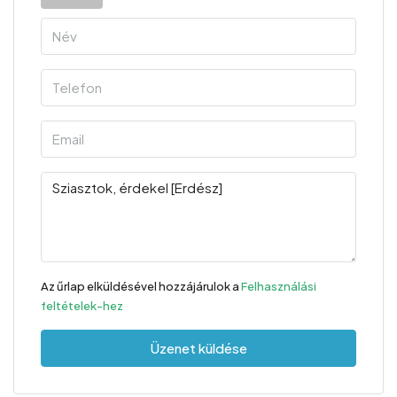
Az űrlap elküldésével hozzájárulok a
Felhasználási
feltételek-hez
Üzenet küldése