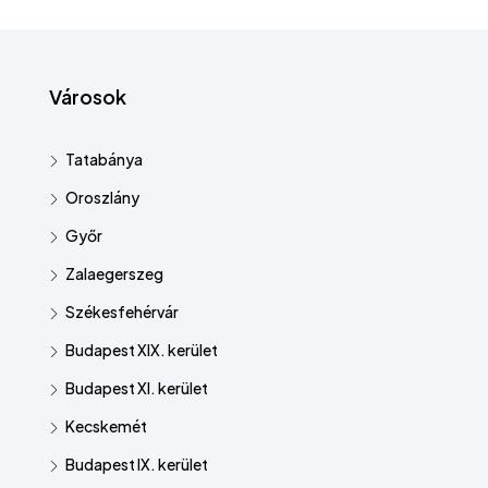
Városok
Tatabánya
Oroszlány
Győr
Zalaegerszeg
Székesfehérvár
Budapest XIX. kerület
Budapest XI. kerület
Kecskemét
Budapest IX. kerület