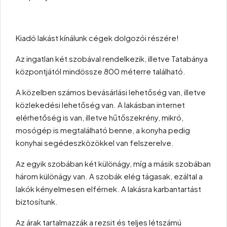
Kiadó lakást kínálunk cégek dolgozói részére!
Az ingatlan két szobával rendelkezik, illetve Tatabánya
központjától mindössze 800 méterre található.
A közelben számos bevásárlási lehetőség van, illetve
közlekedési lehetőség van. A lakásban internet
elérhetőség is van, illetve hűtőszekrény, mikró,
mosógép is megtalálható benne, a konyha pedig
konyhai segédeszközökkel van felszerelve.
Az egyik szobában két különágy, míg a másik szobában
három különágy van. A szobák elég tágasak, ezáltal a
lakók kényelmesen elférnek. A lakásra karbantartást
biztosítunk.
Az árak tartalmazzák a rezsit és teljes létszámú