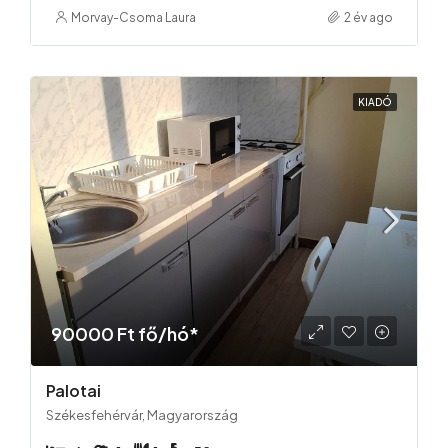
Morvay-Csoma Laura
2 év ago
KIADÓ
90000 Ft fő/hó*
Palotai
Székesfehérvár, Magyarország