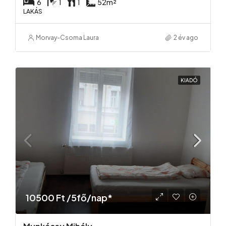
6
1
1
52
m²
LAKÁS
Morvay-Csoma Laura
2 év ago
KIADÓ
10500 Ft /5fő/nap*