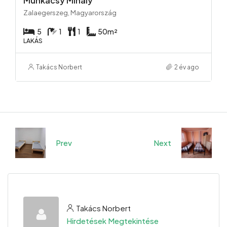
Munkácsy Mihály
Zalaegerszeg, Magyarország
5
1
1
50
m²
LAKÁS
Takács Norbert
2 év ago
Prev
Next
Takács Norbert
Hirdetések Megtekintése