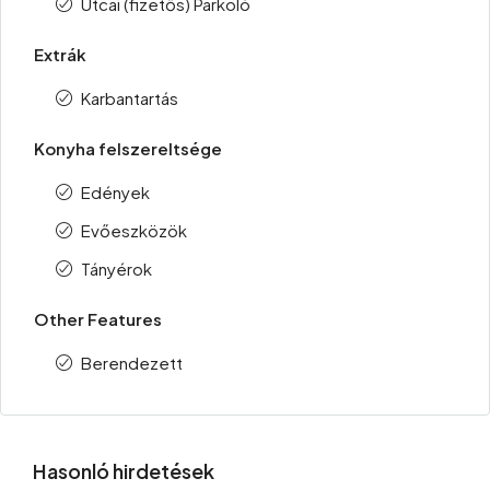
Utcai (fizetős) Parkoló
Extrák
Karbantartás
Konyha felszereltsége
Edények
Evőeszközök
Tányérok
Other Features
Berendezett
Hasonló hirdetések