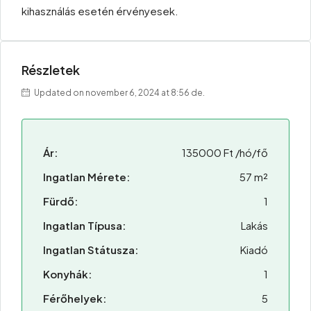
kihasználás esetén érvényesek.
Részletek
Updated on november 6, 2024 at 8:56 de.
Ár:
135000 Ft /hó/fő
Ingatlan Mérete:
57 m²
Fürdő:
1
Ingatlan Típusa:
Lakás
Ingatlan Státusza:
Kiadó
Konyhák:
1
Férőhelyek:
5