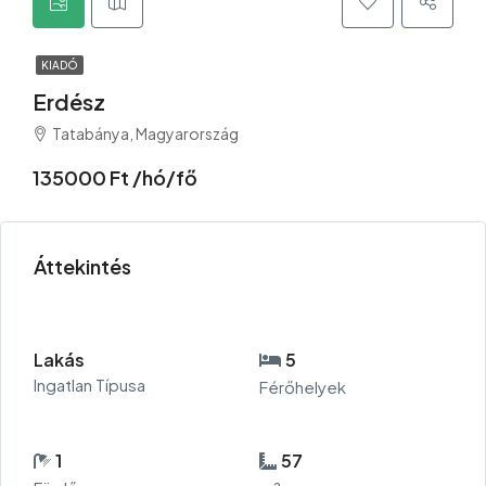
KIADÓ
Erdész
Tatabánya, Magyarország
135000 Ft /hó/fő
Áttekintés
Lakás
5
Ingatlan Típusa
Férőhelyek
1
57