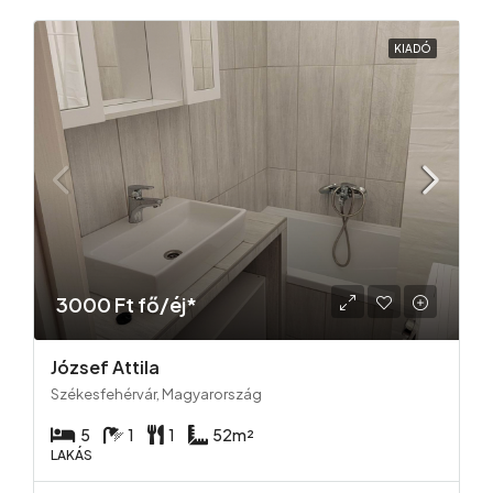
KIADÓ
3000 Ft fő/éj*
József Attila
Székesfehérvár, Magyarország
5
1
1
52
m²
LAKÁS