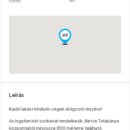
Fürdő
m²
Leírás
Kiadó lakást kínálunk cégek dolgozói részére!
Az ingatlan két szobával rendelkezik, illetve Tatabánya
központjától minössze 800 méterre található.