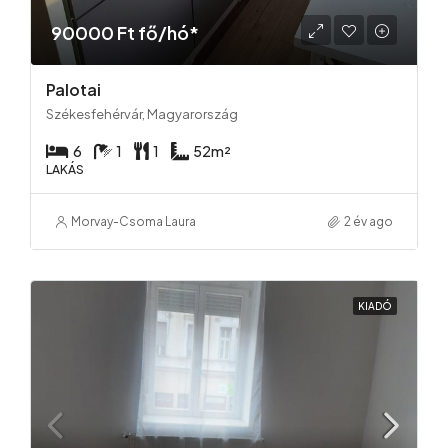
90000 Ft fő/hó*
Palotai
Székesfehérvár, Magyarország
6
1
1
52
m²
LAKÁS
Morvay-Csoma Laura
2 év ago
KIADÓ