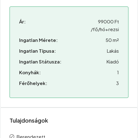
Ár:
99000 Ft
/fő/hó+rezsi
Ingatlan Mérete:
50 m²
Ingatlan Típusa:
Lakás
Ingatlan Státusza:
Kiadó
Konyhák:
1
Férőhelyek:
3
Tulajdonságok
Berendezett