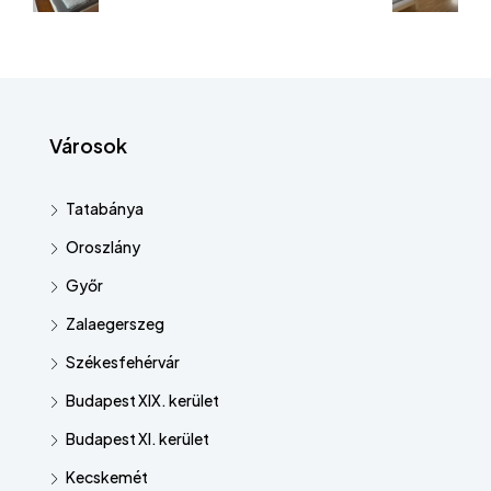
Városok
Tatabánya
Oroszlány
Győr
Zalaegerszeg
Székesfehérvár
Budapest XIX. kerület
Budapest XI. kerület
Kecskemét