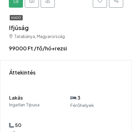
KIADÓ
Ifjúság
Tatabánya, Magyarország
99000 Ft /fő/hó+rezsi
Áttekintés
Lakás
3
Ingatlan Típusa
Férőhelyek
50