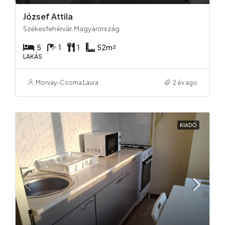
József Attila
Székesfehérvár, Magyarország
5
1
1
52
m²
LAKÁS
Morvay-Csoma Laura
2 év ago
KIADÓ