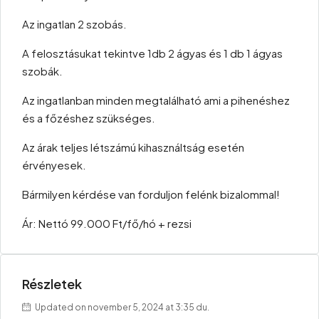
Az ingatlan 2 szobás.
A felosztásukat tekintve 1db 2 ágyas és 1 db 1 ágyas
szobák.
Az ingatlanban minden megtalálható ami a pihenéshez
és a főzéshez szükséges.
Az árak teljes létszámú kihasználtság esetén
érvényesek.
Bármilyen kérdése van forduljon felénk bizalommal!
Ár: Nettó 99.000 Ft/fő/hó + rezsi
Részletek
Updated on november 5, 2024 at 3:35 du.