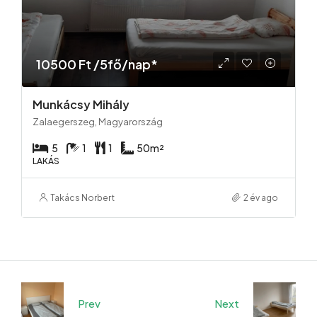
10500 Ft /5fő/nap*
Munkácsy Mihály
Zalaegerszeg, Magyarország
5
1
1
50
m²
LAKÁS
Takács Norbert
2 év ago
Prev
Next