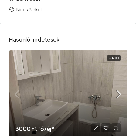
Nincs Parkoló
Hasonló hirdetések
KIADÓ
3000 Ft fő/éj*