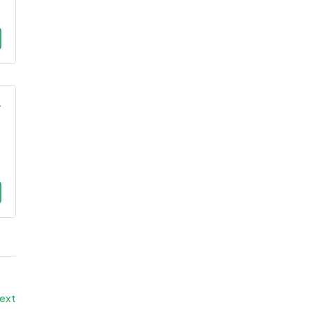
*
ext