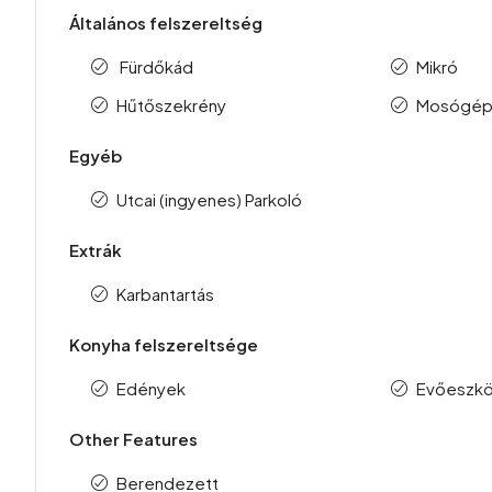
Általános felszereltség
Fürdőkád
Mikró
Hűtőszekrény
Mosógé
Egyéb
Utcai (ingyenes) Parkoló
Extrák
Karbantartás
Konyha felszereltsége
Edények
Evőeszk
Other Features
Berendezett