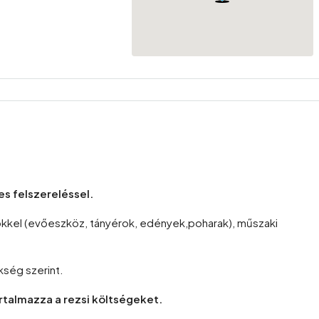
jes felszereléssel.
ökkel (evőeszköz, tányérok, edények,poharak), műszaki
kség szerint.
artalmazza a rezsi költségeket.