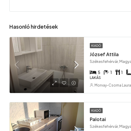
Hasonló hirdetések
KIADÓ
József Attila
Székesfehérvár, Magy
5
1
1
LAKÁS
Morvay-Csoma Laura
KIADÓ
Palotai
Székesfehérvár, Magy