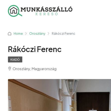
Home
Oroszlány
Rákóczi Ferenc
Rákóczi Ferenc
KIADÓ
Oroszlány, Magyarország