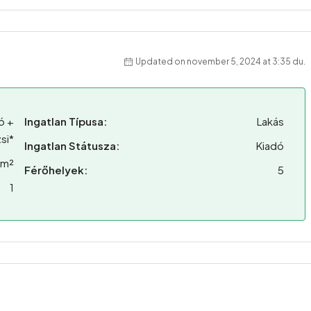
Updated on november 5, 2024 at 3:35 du.
ó +
Ingatlan Típusa:
Lakás
si*
Ingatlan Státusza:
Kiadó
 m²
Férőhelyek:
5
1