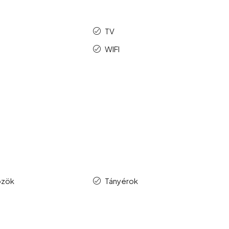
TV
p
WIFI
özök
Tányérok