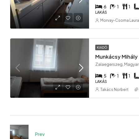
6
1
1
LAKÁS
Morvay-Csoma Laura
KIADÓ
Munkácsy Mihály
Zalaegerszeg, Magya
5
1
1
LAKÁS
Takács Norbert
Prev