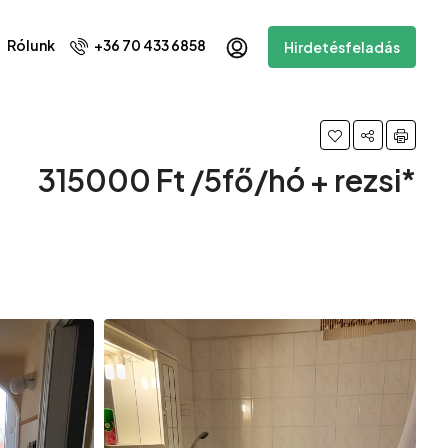
Rólunk
+36 70 433 6858
Hirdetésfeladás
315000 Ft /5fő/hó + rezsi*