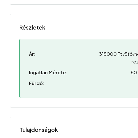
Részletek
Ár:
315000 Ft /5fő/h
rez
Ingatlan Mérete:
50
Fürdő:
Tulajdonságok