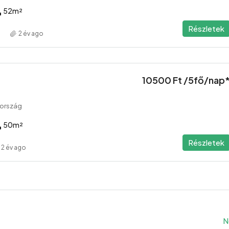
52
m²
Részletek
2 év ago
10500 Ft /5fő/nap
rország
50
m²
Részletek
2 év ago
N