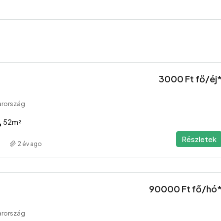
3000 Ft fő/éj
arország
52
m²
Részletek
2 év ago
90000 Ft fő/hó
arország