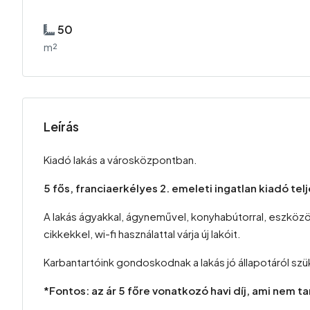
50
m²
Leírás
Kiadó lakás a városközpontban.
5 fős, franciaerkélyes 2. emeleti ingatlan kiadó tel
A lakás ágyakkal, ágyneművel, konyhabútorral, eszköz
cikkekkel, wi-fi használattal várja új lakóit.
Karbantartóink gondoskodnak a lakás jó állapotáról szü
*Fontos: az ár 5 főre vonatkozó havi díj, ami nem t