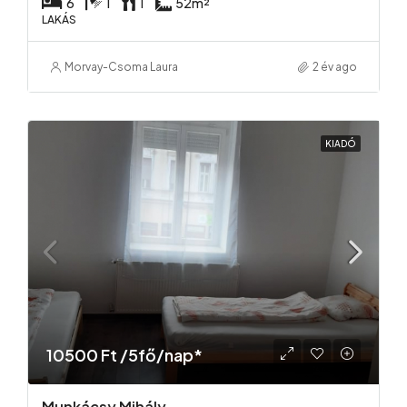
6
1
1
52
m²
LAKÁS
Morvay-Csoma Laura
2 év ago
KIADÓ
10500 Ft /5fő/nap*
Munkácsy Mihály