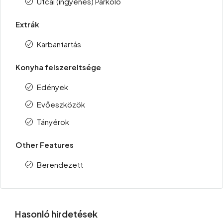
Utcai (ingyenes) Parkoló
Extrák
Karbantartás
Konyha felszereltsége
Edények
Evőeszközök
Tányérok
Other Features
Berendezett
Hasonló hirdetések