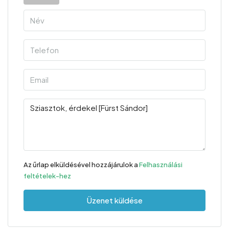
Az űrlap elküldésével hozzájárulok a
Felhasználási
feltételek-hez
Üzenet küldése