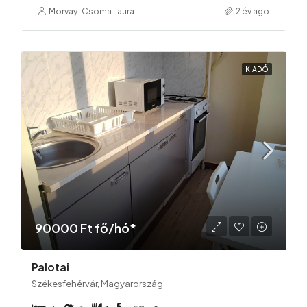
Morvay-Csoma Laura
2 év ago
KIADÓ
90000 Ft fő/hó*
Palotai
Székesfehérvár, Magyarország