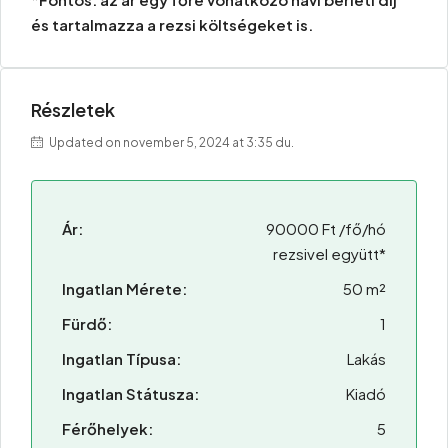
és tartalmazza a rezsi költségeket is.
Részletek
Updated on november 5, 2024 at 3:35 du.
Ár:
90000 Ft /fő/hó
rezsivel együtt*
Ingatlan Mérete:
50 m²
Fürdő:
1
Ingatlan Típusa:
Lakás
Ingatlan Státusza:
Kiadó
Férőhelyek:
5