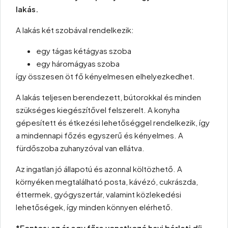
lakás.
A lakás két szobával rendelkezik:
egy tágas kétágyas szoba
egy háromágyas szoba
így összesen öt fő kényelmesen elhelyezkedhet.
A lakás teljesen berendezett, bútorokkal és minden
szükséges kiegészítővel felszerelt. A konyha
gépesített és étkezési lehetőséggel rendelkezik, így
a mindennapi főzés egyszerű és kényelmes. A
fürdőszoba zuhanyzóval van ellátva.
Az ingatlan jó állapotú és azonnal költözhető. A
környéken megtalálható posta, kávézó, cukrászda,
éttermek, gyógyszertár, valamint közlekedési
lehetőségek, így minden könnyen elérhető.
*Fontos: az ár egy főre vonatkozó havi bérleti díj