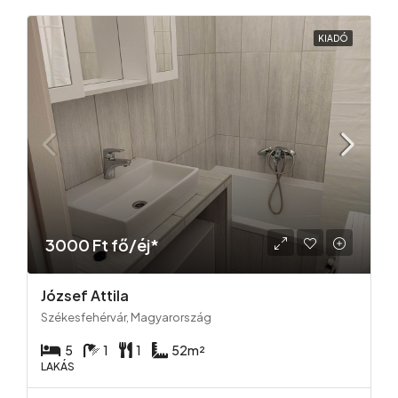
KIADÓ
3000 Ft fő/éj*
József Attila
Székesfehérvár, Magyarország
5
1
1
52
m²
LAKÁS