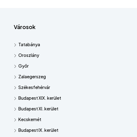
Városok
Tatabánya
Oroszlány
Győr
Zalaegerszeg
Székesfehérvár
Budapest XIX. kerület
Budapest XI. kerület
Kecskemét
Budapest IX. kerület