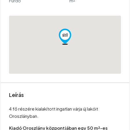
Fürdő
m²
Leírás
4 fő részére kialakított ingatlan várja új lakóit
Oroszlányban.
Kiadó Oroszlány központjában egy 50 m²-es