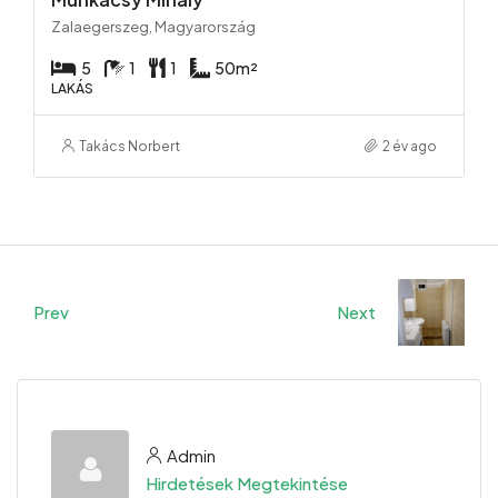
Zalaegerszeg, Magyarország
5
1
1
50
m²
LAKÁS
Takács Norbert
2 év ago
Prev
Next
Admin
Hirdetések Megtekintése