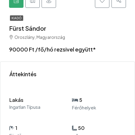
KIADÓ
Fürst Sándor
Oroszlány, Magyarország
90000 Ft /fő/hó rezsivel együtt*
Áttekintés
Lakás
5
Ingatlan Típusa
Férőhelyek
1
50