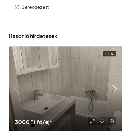
Berendezett
Hasonló hirdetések
KIADÓ
3000 Ft fő/éj*