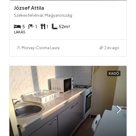
József Attila
Székesfehérvár, Magyarország
5
1
1
52
m²
LAKÁS
Morvay-Csoma Laura
2 év ago
KIADÓ