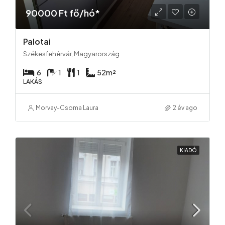
90000 Ft fő/hó*
Palotai
Székesfehérvár, Magyarország
6
1
1
52
m²
LAKÁS
Morvay-Csoma Laura
2 év ago
KIADÓ