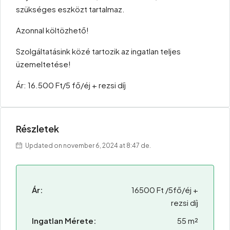
szükséges eszközt tartalmaz.
Azonnal költözhető!
Szolgáltatásink közé tartozik az ingatlan teljes
üzemeltetése!
Ár: 16.500 Ft/5 fő/éj + rezsi díj
Részletek
Updated on november 6, 2024 at 8:47 de.
Ár:
16500 Ft /5fő/éj +
rezsi díj
Ingatlan Mérete:
55 m²