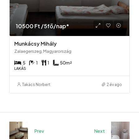
10500 Ft /5fő/nap*
Munkácsy Mihály
Zalaegerszeg, Magyarország
5
1
1
50
m²
LAKÁS
Takács Norbert
2 év ago
Prev
Next