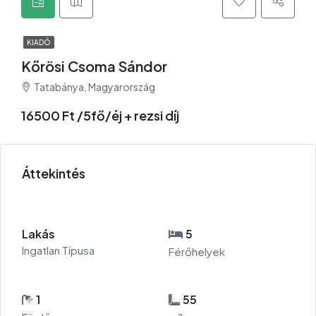
KIADÓ
Kőrösi Csoma Sándor
Tatabánya, Magyarország
16500 Ft /5fő/éj + rezsi díj
Áttekintés
Lakás
5
Ingatlan Típusa
Férőhelyek
1
55