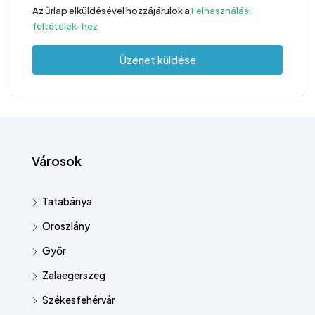
Az űrlap elküldésével hozzájárulok a
Felhasználási
feltételek-hez
Üzenet küldése
Városok
Tatabánya
Oroszlány
Győr
Zalaegerszeg
Székesfehérvár