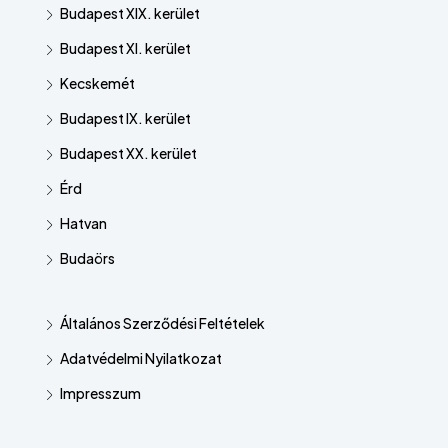
Budapest XIX. kerület
Budapest XI. kerület
Kecskemét
Budapest IX. kerület
Budapest XX. kerület
Érd
Hatvan
Budaörs
Általános Szerződési Feltételek
Adatvédelmi Nyilatkozat
Impresszum