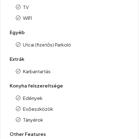
TV
WIFI
Egyéb
Utcai (fizetős) Parkoló
Extrák
Karbantartás
Konyha felszereltsége
Edények
Evőeszközök
Tányérok
Other Features