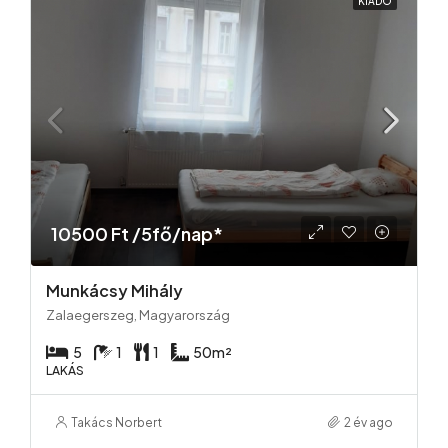
KIADÓ
10500 Ft /5fő/nap*
Munkácsy Mihály
Zalaegerszeg, Magyarország
5
1
1
50
m²
LAKÁS
Takács Norbert
2 év ago