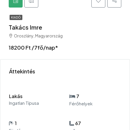
KIADÓ
Takács Imre
Oroszlány, Magyarország
18200 Ft /7fő/nap*
Áttekintés
Lakás
7
Ingatlan Típusa
Férőhelyek
1
67