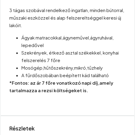
3 tágas szobával rendelkező ingatlan, minden bútorral,
műszaki eszközzel és alap felszereltséggel keresi új
lakóit.
Ágyak matracokkal,ágyneművel,ágyruhával,
lepedővel
Szekrények, étkező asztal székekkel, konyhai
felszerelés 7 főre
Mosógép,hűtőszekrény,mikró,tűzhely
A fűrdőszobában beépített kád található
*Fontos: az ár 7 főre vonatkozó napi díj,amely
tartalmazza a rezsi költségeket is.
Részletek