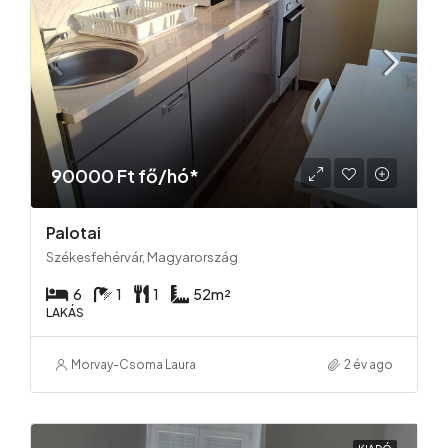
90000 Ft fő/hó*
Palotai
Székesfehérvár, Magyarország
6
1
1
52
m²
LAKÁS
Morvay-Csoma Laura
2 év ago