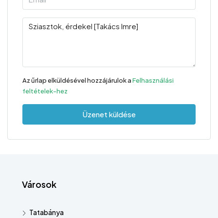
Az űrlap elküldésével hozzájárulok a
Felhasználási
feltételek-hez
Üzenet küldése
Városok
Tatabánya