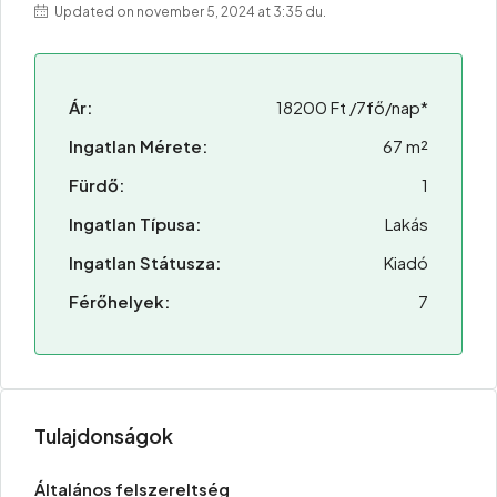
Updated on november 5, 2024 at 3:35 du.
Ár:
18200 Ft /7fő/nap*
Ingatlan Mérete:
67 m²
Fürdő:
1
Ingatlan Típusa:
Lakás
Ingatlan Státusza:
Kiadó
Férőhelyek:
7
Tulajdonságok
Általános felszereltség