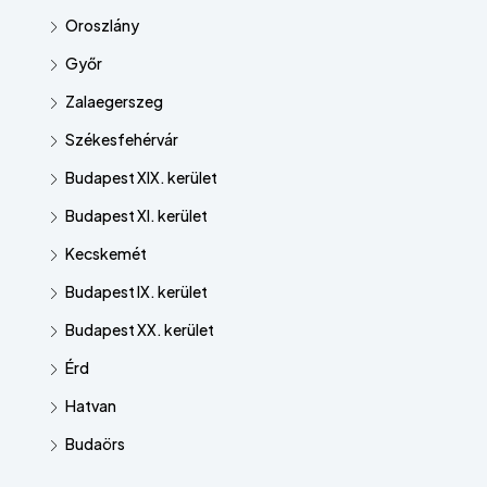
Oroszlány
Győr
Zalaegerszeg
Székesfehérvár
Budapest XIX. kerület
Budapest XI. kerület
Kecskemét
Budapest IX. kerület
Budapest XX. kerület
Érd
Hatvan
Budaörs