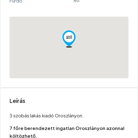
Fürdő
m²
Leírás
3 szobás lakás kiadó Oroszlányon.
7 főre berendezett ingatlan Oroszlányon azonnal
költözhető.