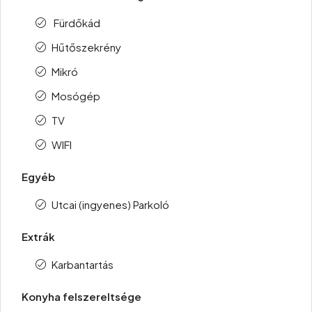
Fürdőkád
Hűtőszekrény
Mikró
Mosógép
TV
WIFI
Egyéb
Utcai (ingyenes) Parkoló
Extrák
Karbantartás
Konyha felszereltsége