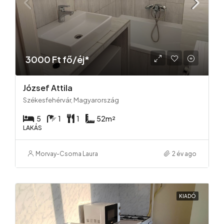
3000 Ft fő/éj*
József Attila
Székesfehérvár, Magyarország
5
1
1
52
m²
LAKÁS
Morvay-Csoma Laura
2 év ago
KIADÓ