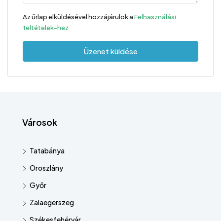
Az űrlap elküldésével hozzájárulok a
Felhasználási
feltételek-hez
Üzenet küldése
Városok
Tatabánya
Oroszlány
Győr
Zalaegerszeg
Székesfehérvár