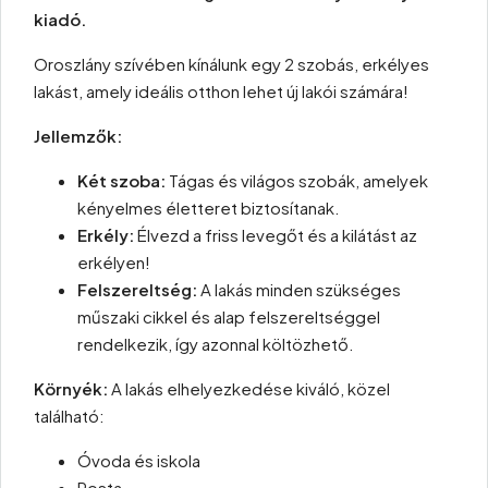
kiadó.
Oroszlány szívében kínálunk egy 2 szobás, erkélyes
lakást, amely ideális otthon lehet új lakói számára!
Jellemzők:
Két szoba:
Tágas és világos szobák, amelyek
kényelmes életteret biztosítanak.
Erkély:
Élvezd a friss levegőt és a kilátást az
erkélyen!
Felszereltség:
A lakás minden szükséges
műszaki cikkel és alap felszereltséggel
rendelkezik, így azonnal költözhető.
Környék:
A lakás elhelyezkedése kiváló, közel
található:
Óvoda és iskola
Posta