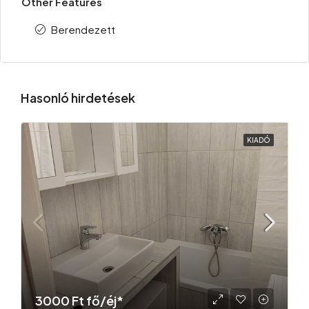
Other Features
Berendezett
Hasonló hirdetések
KIADÓ
3000 Ft fő/éj*