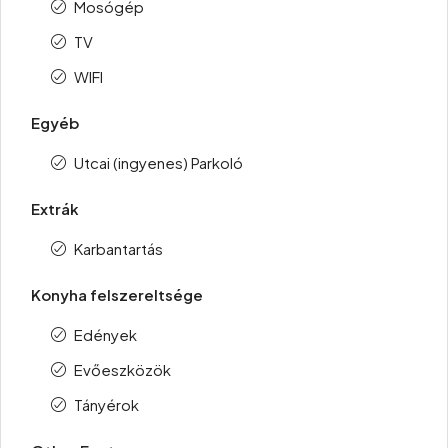
Mosógép
TV
WIFI
Egyéb
Utcai (ingyenes) Parkoló
Extrák
Karbantartás
Konyha felszereltsége
Edények
Evőeszközök
Tányérok