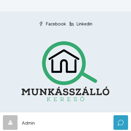
Facebook
Linkedin
© munkasszallokereso.hu
Admin