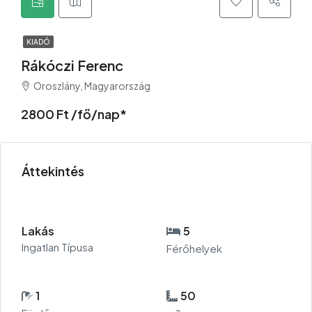
KIADÓ
Rákóczi Ferenc
Oroszlány, Magyarország
2800 Ft /fő/nap*
Áttekintés
Lakás
5
Ingatlan Típusa
Férőhelyek
1
50