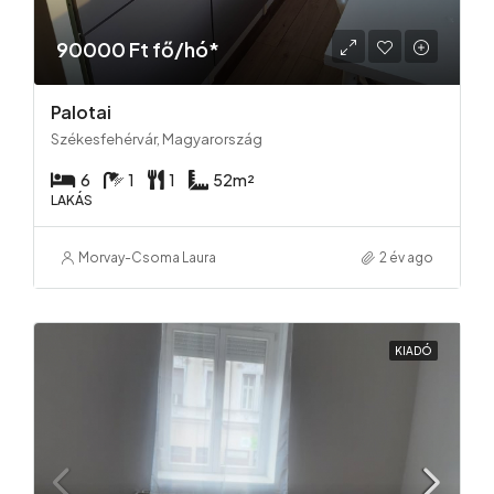
90000 Ft fő/hó*
Palotai
Székesfehérvár, Magyarország
6
1
1
52
m²
LAKÁS
Morvay-Csoma Laura
2 év ago
KIADÓ