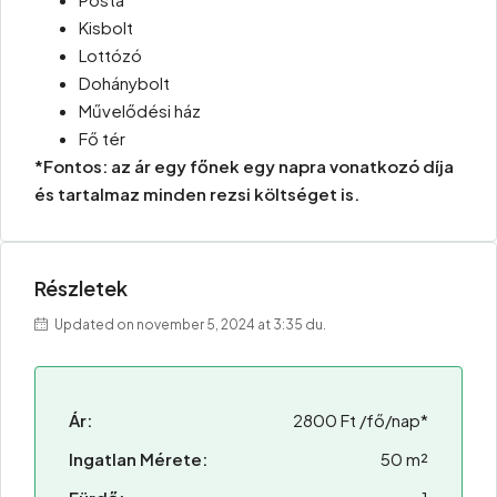
Kisbolt
Lottózó
Dohánybolt
Művelődési ház
Fő tér
*Fontos: az ár egy főnek egy napra vonatkozó díja
és tartalmaz minden rezsi költséget is.
Részletek
Updated on november 5, 2024 at 3:35 du.
Ár:
2800 Ft /fő/nap*
Ingatlan Mérete:
50 m²