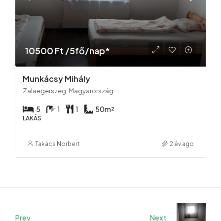
10500 Ft /5fő/nap*
Munkácsy Mihály
Zalaegerszeg, Magyarország
5
1
1
50
m²
LAKÁS
Takács Norbert
2 év ago
Prev
Next