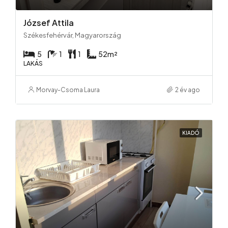
József Attila
Székesfehérvár, Magyarország
5
1
1
52
m²
LAKÁS
Morvay-Csoma Laura
2 év ago
KIADÓ