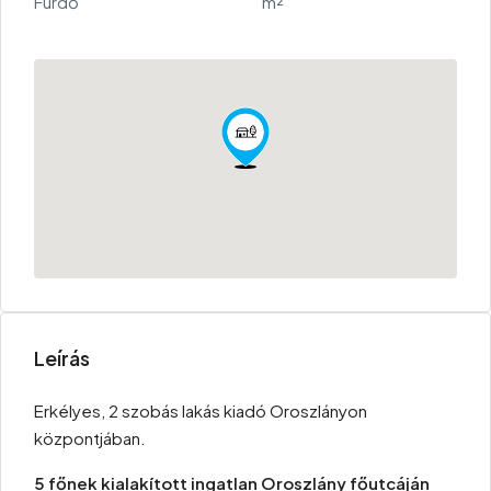
Fürdő
m²
Leírás
Erkélyes, 2 szobás lakás kiadó Oroszlányon
központjában.
5 főnek kialakított ingatlan Oroszlány főutcáján