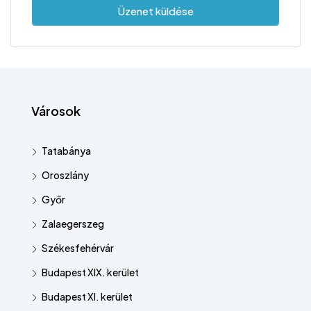
Üzenet küldése
Városok
Tatabánya
Oroszlány
Győr
Zalaegerszeg
Székesfehérvár
Budapest XIX. kerület
Budapest XI. kerület