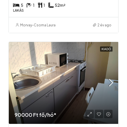
5
1
1
52
m²
LAKÁS
Morvay-Csoma Laura
2 év ago
KIADÓ
90000 Ft fő/hó*