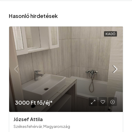
Hasonló hirdetések
KIADÓ
3000 Ft fő/éj*
József Attila
Székesfehérvár, Magyarország