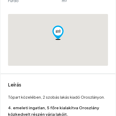
Fürdő
m²
Leírás
Tópart közelében, 2 szobás lakás kiadó Oroszlányon.
4. emeleti ingatlan, 5 főre kialakítva Oroszlány
közkedvelt részén várja lakóit.