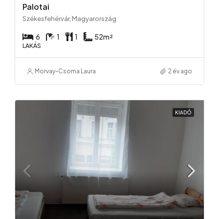
Palotai
Székesfehérvár, Magyarország
6
1
1
52
m²
LAKÁS
Morvay-Csoma Laura
2 év ago
KIADÓ