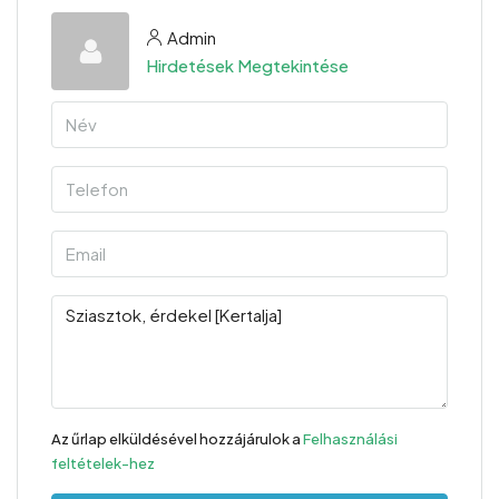
Admin
Hirdetések Megtekintése
Az űrlap elküldésével hozzájárulok a
Felhasználási
feltételek-hez