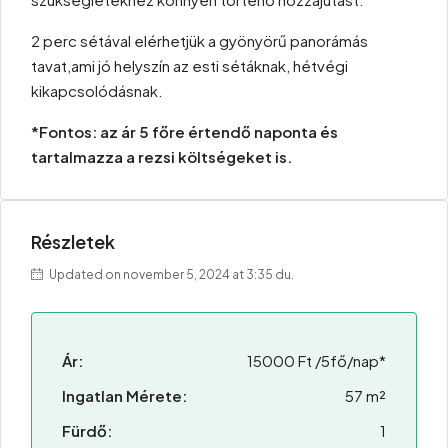
2 perc sétával elérhetjük a gyönyörű panorámás
tavat,ami jó helyszín az esti sétáknak, hétvégi
kikapcsolódásnak.
*Fontos: az ár 5 főre értendő naponta és
tartalmazza a rezsi költségeket is.
Részletek
Updated on november 5, 2024 at 3:35 du.
Ár:
15000 Ft /5fő/nap*
Ingatlan Mérete:
57 m²
Fürdő:
1