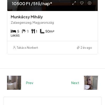
10500 Ft /5fő/nap*
Munkácsy Mihály
Zalaegerszeg, Magyarország
5
1
1
50
m²
LAKÁS
Takács Norbert
2 év ago
Prev
Next