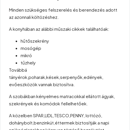
Minden szükséges felszerelés és berendezés adott
az azonnali költözéshez.
A konyhában az alábbi műszaki cikkek találhatóak:
hűtőszekrény
mosógép
mikró
tűzhely
Továbbá
tányérok,poharak,kések,serpenyők,edények,
evőeszközök vannak biztosítva.
A szobákban kényelmes matracokkal ellátott ágyak,
szekrények és komódok fellelhetőek.
A közelben SPAR,LIDL,TESCO,PENNY, lottózó,
dohánybolt,benzinkút,éttermek biztosítják a napi
szükségletekhez könnyen történő hozzájutást.