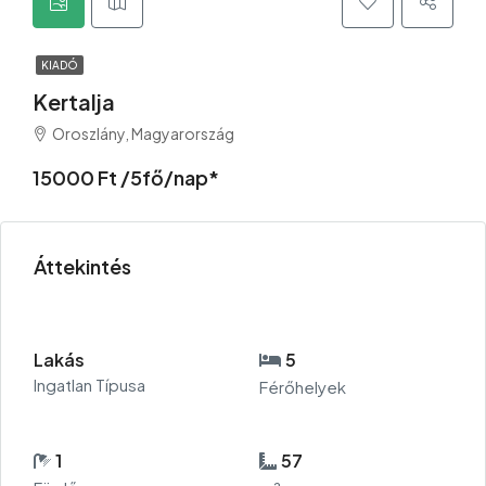
KIADÓ
Kertalja
Oroszlány, Magyarország
15000 Ft /5fő/nap*
Áttekintés
Lakás
5
Ingatlan Típusa
Férőhelyek
1
57