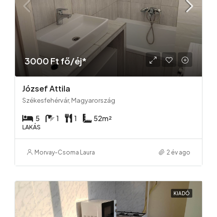
3000 Ft fő/éj*
József Attila
Székesfehérvár, Magyarország
5
1
1
52
m²
LAKÁS
Morvay-Csoma Laura
2 év ago
KIADÓ