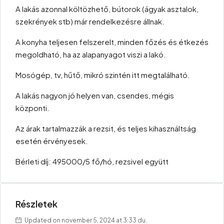
A lakás azonnal költözhető, bútorok (ágyak asztalok,
szekrények stb) már rendelkezésre állnak.
A konyha teljesen felszerelt, minden főzés és étkezés
megoldható, ha az alapanyagot viszi a lakó.
Mosógép, tv, hűtő, mikró szintén itt megtalálható.
A lakás nagyon jó helyen van, csendes, mégis
központi.
Az árak tartalmazzák a rezsit, és teljes kihasználtság
esetén érvényesek.
Bérleti díj: 495000/5 fő/hó, rezsivel együtt
Részletek
Updated on november 5, 2024 at 3:33 du.