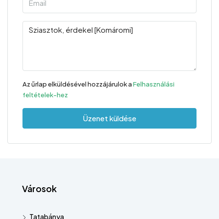
Az űrlap elküldésével hozzájárulok a
Felhasználási
feltételek-hez
Üzenet küldése
Városok
Tatabánya