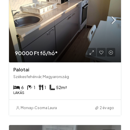
90000 Ft fő/hó*
Palotai
Székesfehérvár, Magyarország
6
1
1
52
m²
LAKÁS
Morvay-Csoma Laura
2 év ago