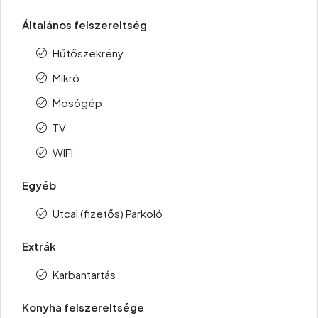
Általános felszereltség
Hűtőszekrény
Mikró
Mosógép
TV
WIFI
Egyéb
Utcai (fizetős) Parkoló
Extrák
Karbantartás
Konyha felszereltsége