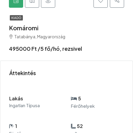
KIADÓ
Komáromi
Tatabánya, Magyarország
495000 Ft /5 fő/hó, rezsivel
Áttekintés
Lakás
5
Ingatlan Típusa
Férőhelyek
1
52