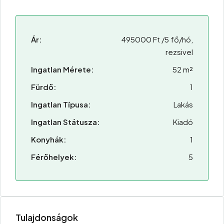
Ár:
495000 Ft /5 fő/hó,
rezsivel
Ingatlan Mérete:
52 m²
Fürdő:
1
Ingatlan Típusa:
Lakás
Ingatlan Státusza:
Kiadó
Konyhák:
1
Férőhelyek:
5
Tulajdonságok