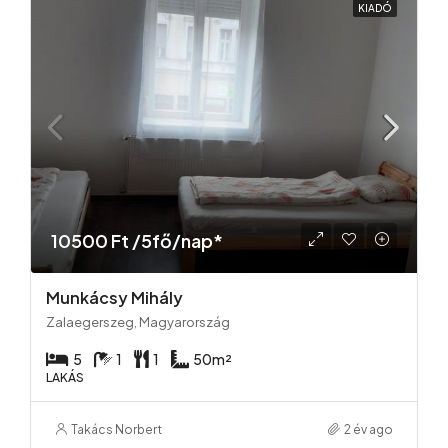
KIADÓ
10500 Ft /5fő/nap*
Munkácsy Mihály
Zalaegerszeg, Magyarország
5
1
1
50
m²
LAKÁS
Takács Norbert
2 év ago