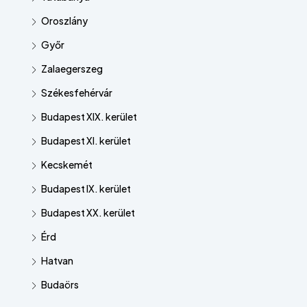
Oroszlány
Győr
Zalaegerszeg
Székesfehérvár
Budapest XIX. kerület
Budapest XI. kerület
Kecskemét
Budapest IX. kerület
Budapest XX. kerület
Érd
Hatvan
Budaörs