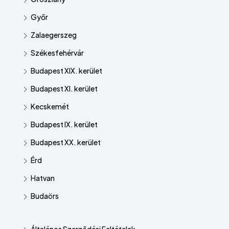
Győr
Zalaegerszeg
Székesfehérvár
Budapest XIX. kerület
Budapest XI. kerület
Kecskemét
Budapest IX. kerület
Budapest XX. kerület
Érd
Hatvan
Budaörs
Általános Szerződési Feltételek