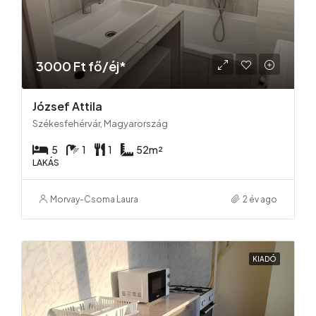
3000 Ft fő/éj*
József Attila
Székesfehérvár, Magyarország
5
1
1
52
m²
LAKÁS
Morvay-Csoma Laura
2 év ago
KIADÓ