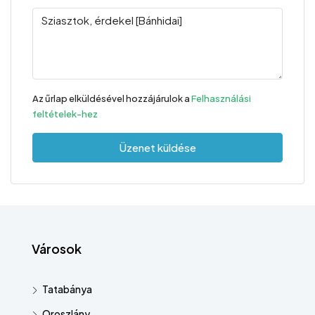
Az űrlap elküldésével hozzájárulok a
Felhasználási
feltételek-hez
Üzenet küldése
Városok
Tatabánya
Oroszlány