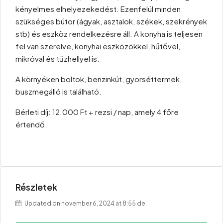
kényelmes elhelyezekedést. Ezenfelül minden
szükséges bútor (ágyak, asztalok, székek, szekrények
stb) és eszköz rendelkezésre áll. A konyha is teljesen
fel van szerelve, konyhai eszközökkel, hűtővel,
mikróval és tűzhellyel is.
A környéken boltok, benzinkút, gyorséttermek,
buszmegálló is található.
Bérleti díj: 12.000 Ft + rezsi / nap, amely 4 főre
értendő.
Részletek
Updated on november 6, 2024 at 8:55 de.