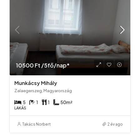
10500 Ft /5fő/nap*
Munkácsy Mihály
Zalaegerszeg, Magyarország
5
1
1
50
m²
LAKÁS
Takács Norbert
2 év ago