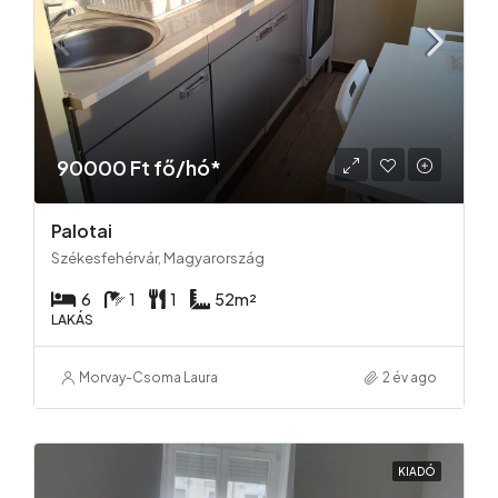
90000 Ft fő/hó*
Palotai
Székesfehérvár, Magyarország
6
1
1
52
m²
LAKÁS
Morvay-Csoma Laura
2 év ago
KIADÓ