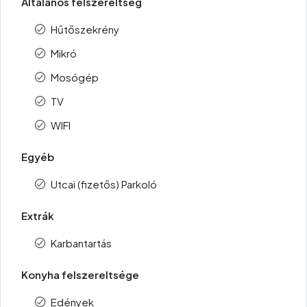
Általános felszereltség
Hűtőszekrény
Mikró
Mosógép
TV
WIFI
Egyéb
Utcai (fizetős) Parkoló
Extrák
Karbantartás
Konyha felszereltsége
Edények