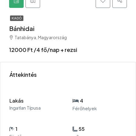
KIADÓ
Bánhidai
Tatabánya, Magyarország
12000 Ft /4 fő/nap + rezsi
Áttekintés
Lakás
4
Ingatlan Típusa
Férőhelyek
1
55