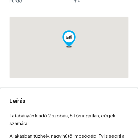
Fürdő
m²
Leírás
Tatabányán kiadó 2 szobás, 5 fős ingatlan, cégek
számára!
A lakásban tűzhely, nagy hútő, mosógép, Tv is segíti a