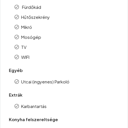
Fürdőkád
Hűtőszekrény
Mikró
Mosógép
TV
WIFI
Egyéb
Utcai (ingyenes) Parkoló
Extrák
Karbantartás
Konyha felszereltsége