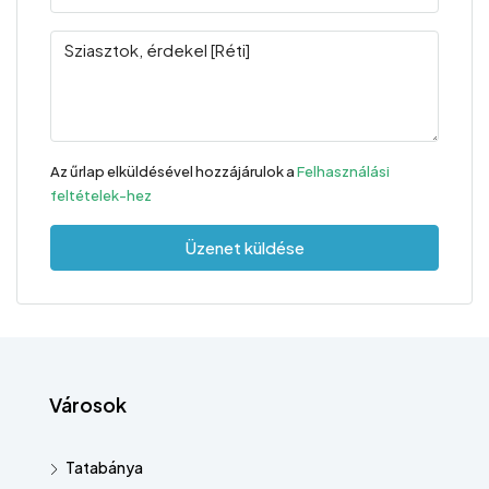
Az űrlap elküldésével hozzájárulok a
Felhasználási
feltételek-hez
Üzenet küldése
Városok
Tatabánya