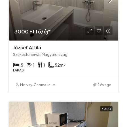
3000 Ft fő/éj*
József Attila
Székesfehérvár, Magyarország
5
1
1
52
m²
LAKÁS
Morvay-Csoma Laura
2 év ago
KIADÓ