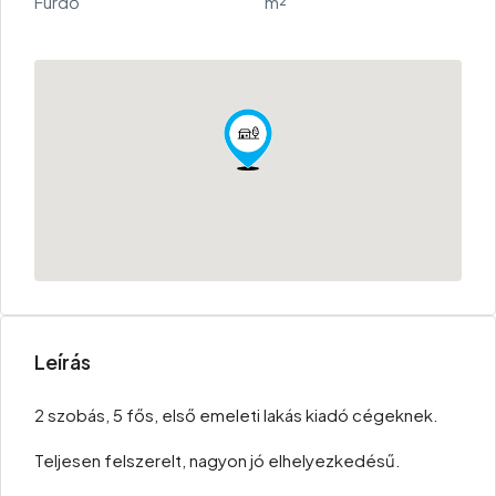
Fürdő
m²
Leírás
2 szobás, 5 fős, első emeleti lakás kiadó cégeknek.
Teljesen felszerelt, nagyon jó elhelyezkedésű.