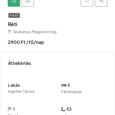
KIADÓ
Réti
Tatabánya, Magyarország
2900 Ft /fő/nap
Áttekintés
Lakás
5
Ingatlan Típusa
Férőhelyek
1
53