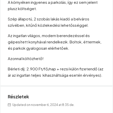
A környéken ingyenes a parkolás, így ez sem jelent
plusz költséget.
Szép állapotú, 2 szobás lakás kiadó a belváros
szívében, kitűnő közlekedési lehetősséggel.
Az ingatlan világos, modern berendezéssel és
gépesített konyhával rendelkezik. Boltok, éttermek,
és parkok gyalogosan elérhetőek.
Azonnal költözhető!
Bérleti díj: 2.900 Ft/fő/nap + rezsi külön fizetendő (az
ár az ingatlan teljes kihasználtsága esetén érvényes).
Részletek
Updated on november 6, 2024 at 8:35 de.