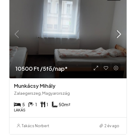
10500 Ft /5fő/nap*
Munkácsy Mihály
Zalaegerszeg, Magyarország
5
1
1
50
m²
LAKÁS
Takács Norbert
2 év ago