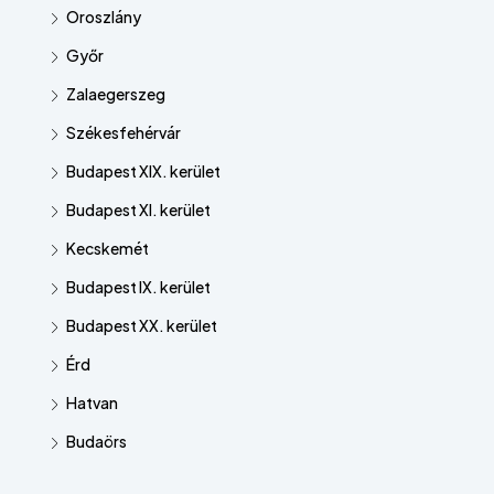
Oroszlány
Győr
Zalaegerszeg
Székesfehérvár
Budapest XIX. kerület
Budapest XI. kerület
Kecskemét
Budapest IX. kerület
Budapest XX. kerület
Érd
Hatvan
Budaörs