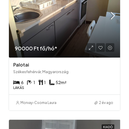
90000 Ft fő/hó*
Palotai
Székesfehérvár, Magyarország
6
1
1
52
m²
LAKÁS
Morvay-Csoma Laura
2 év ago
KIADÓ