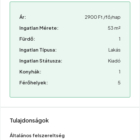
Ár:
2900 Ft /fő/nap
Ingatlan Mérete:
53 m²
Fürdő:
1
Ingatlan Típusa:
Lakás
Ingatlan Státusza:
Kiadó
Konyhák:
1
Férőhelyek:
5
Tulajdonságok
Általános felszereltség