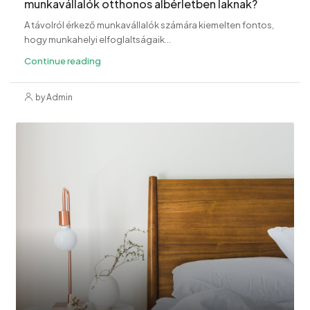
munkavállalók otthonos albérletben laknak?
A távolról érkező munkavállalók számára kiemelten fontos,
hogy munkahelyi elfoglaltságaik...
Continue reading
by Admin