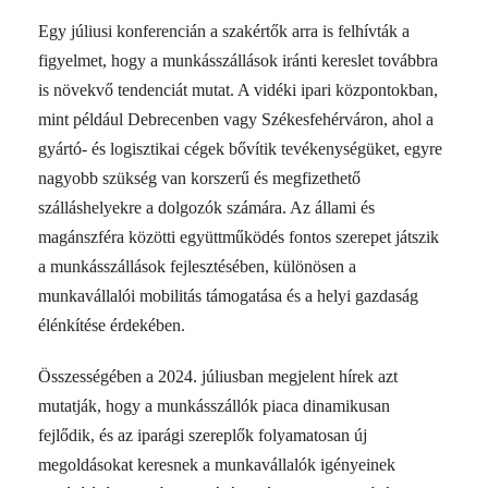
Egy júliusi konferencián a szakértők arra is felhívták a
figyelmet, hogy a munkásszállások iránti kereslet továbbra
is növekvő tendenciát mutat. A vidéki ipari központokban,
mint például Debrecenben vagy Székesfehérváron, ahol a
gyártó- és logisztikai cégek bővítik tevékenységüket, egyre
nagyobb szükség van korszerű és megfizethető
szálláshelyekre a dolgozók számára. Az állami és
magánszféra közötti együttműködés fontos szerepet játszik
a munkásszállások fejlesztésében, különösen a
munkavállalói mobilitás támogatása és a helyi gazdaság
élénkítése érdekében.
Összességében a 2024. júliusban megjelent hírek azt
mutatják, hogy a munkásszállók piaca dinamikusan
fejlődik, és az iparági szereplők folyamatosan új
megoldásokat keresnek a munkavállalók igényeinek