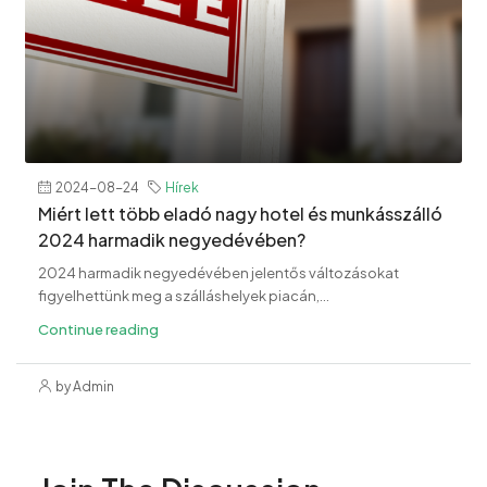
2024-08-24
Hírek
Miért lett több eladó nagy hotel és munkásszálló
2024 harmadik negyedévében?
2024 harmadik negyedévében jelentős változásokat
figyelhettünk meg a szálláshelyek piacán,...
Continue reading
by Admin