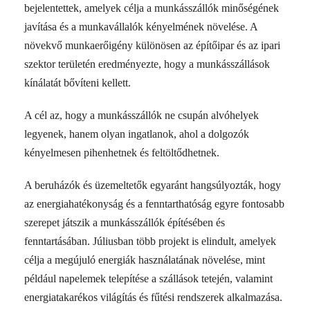
bejelentettek, amelyek célja a munkásszállók minőségének
javítása és a munkavállalók kényelmének növelése. A
növekvő munkaerőigény különösen az építőipar és az ipari
szektor területén eredményezte, hogy a munkásszállások
kínálatát bővíteni kellett.
A cél az, hogy a munkásszállók ne csupán alvóhelyek
legyenek, hanem olyan ingatlanok, ahol a dolgozók
kényelmesen pihenhetnek és feltöltődhetnek.
A beruházók és üzemeltetők egyaránt hangsúlyozták, hogy
az energiahatékonyság és a fenntarthatóság egyre fontosabb
szerepet játszik a munkásszállók építésében és
fenntartásában. Júliusban több projekt is elindult, amelyek
célja a megújuló energiák használatának növelése, mint
például napelemek telepítése a szállások tetején, valamint
energiatakarékos világítás és fűtési rendszerek alkalmazása.